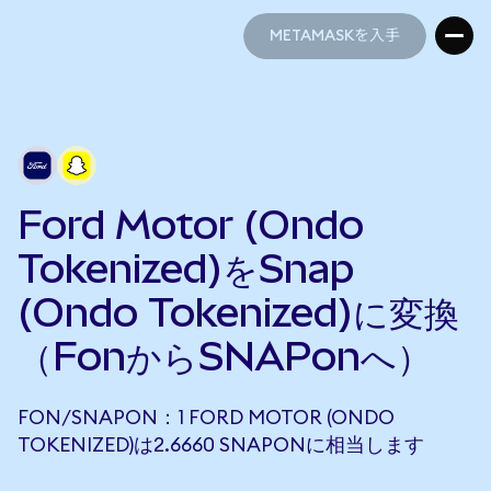
METAMASKを入手
METAMASKを入手
Ford Motor (Ondo
Tokenized)をSnap
(Ondo Tokenized)に変換
（FonからSNAPonへ）
FON/SNAPON：1 FORD MOTOR (ONDO
TOKENIZED)は2.6660 SNAPONに相当します