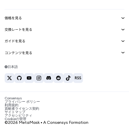
ダッシュボード
トランザクションシールド
収益化
Smart Accounts Kit
Agent Wallet
新規
価格を見る
埋め込みウォレット
Snaps
ビットコインの価格
交換レートを見る
MetaMask Connect
イーサリアムの価格
報酬
新規
BTC→USD
Solanaの価格
ガイドを見る
Snaps
セキュリティ
ETH→USD
BTCの購入
Shiba Inuの価格
USDT→INR
コンテンツを見る
Web3サービス
サポート
ETHの購入
Pepeの価格
ビットコインウォレット
BTC→USDT
SOLの購入
キャリア
Tetherの価格
Solanaウォレット
日本語
BTC→INR
PEPEの購入
お問い合わせ
USDCの価格
おすすめの暗号資産カード
ETH→USDT
USDTの購入
Chanlinkの価格
おすすめのモバイル暗号資産ウォレット
USDT→PHP
USDCの購入
Polymarketとは？
BTC→EUR
SHIBの購入
Consensys
税制関連ニュース
プライバシー ポリシー
利用規約
BNBの購入
貢献者ライセンス契約
暗号資産の購入方法は？
サイトマップ
アクセシビリティ
ビットコインを売るには？
Cookieの管理
©2026 MetaMask • A Consensys Formation