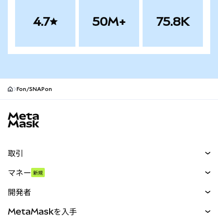
4.7
50M+
75.8K
Fon/SNAPon
MetaMaskサイトフッター
取引
スワップ
マネー
新規
予測
新規
購入
開発者
パーペチュアル
新規
カード
ドキュメントを表示
MetaMaskを入手
RWA
mUSD
新規