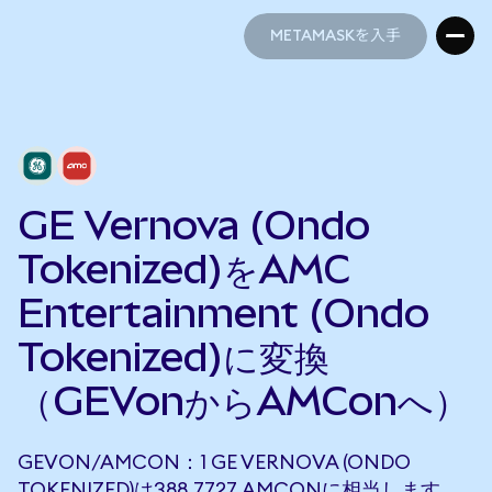
METAMASKを入手
METAMASKを入手
GE Vernova (Ondo
Tokenized)をAMC
Entertainment (Ondo
Tokenized)に変換
（GEVonからAMConへ）
GEVON/AMCON：1 GE VERNOVA (ONDO
TOKENIZED)は388.7727 AMCONに相当します