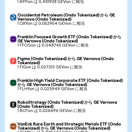
1 APPon は 0.410928 GEVon に相当
Occidental Petroleum (Ondo Tokenized) から GE
Vernova (Ondo Tokenized)
1 OXYon は 0.052954 GEVon に相当
Franklin Focused Growth ETF (Ondo Tokenized) から
GE Vernova (Ondo Tokenized)
1 FFOGon は 0.048745 GEVon に相当
Figma (Ondo Tokenized) から GE Vernova (Ondo
Tokenized)
1 FIGon は 0.027213 GEVon に相当
Franklin High Yield Corporate ETF (Ondo Tokenized)
から GE Vernova (Ondo Tokenized)
1 FLHYon は 0.023949 GEVon に相当
RoboStrategy (Ondo Tokenized) から GE Vernova
(Ondo Tokenized)
1 BOTon は 0.026696 GEVon に相当
VanEck Rare Earth and Strategic Metals ETF (Ondo
Tokenized) から GE Vernova (Ondo Tokenized)