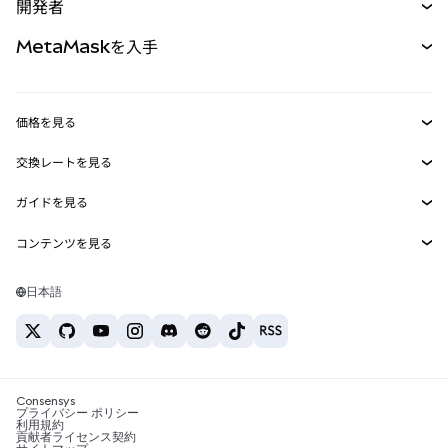
開発者
パーペチュアル
新規
カード
ドキュメントを表示
MetaMaskを入手
RWA
mUSD
新規
ダッシュボード
トランザクションシールド
収益化
Smart Accounts Kit
Agent Wallet
新規
価格を見る
埋め込みウォレット
Snaps
ビットコインの価格
交換レートを見る
MetaMask Connect
イーサリアムの価格
報酬
新規
BTC→USD
Solanaの価格
ガイドを見る
Snaps
セキュリティ
ETH→USD
BTCの購入
Shiba Inuの価格
USDT→INR
コンテンツを見る
Web3サービス
サポート
ETHの購入
Pepeの価格
ビットコインウォレット
BTC→USDT
SOLの購入
キャリア
Tetherの価格
Solanaウォレット
日本語
BTC→INR
PEPEの購入
お問い合わせ
USDCの価格
おすすめの暗号資産カード
ETH→USDT
USDTの購入
Chanlinkの価格
おすすめのモバイル暗号資産ウォレット
USDT→PHP
USDCの購入
Polymarketとは？
BTC→EUR
SHIBの購入
Consensys
税制関連ニュース
プライバシー ポリシー
利用規約
BNBの購入
貢献者ライセンス契約
暗号資産の購入方法は？