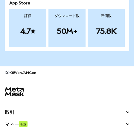
App Store
評価
ダウンロード数
評価数
4.7
50M+
75.8K
GEVon/AMCon
MetaMaskサイトフッター
取引
スワップ
マネー
新規
予測
新規
購入