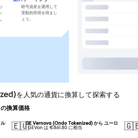
ッ
暗号資産を運用して
ン
受動的所得を得まし
し
ょう。
okenized)を人気の通貨に換算して探索する
)の今日の換算価格
ドル
GE Vernova (Ondo Tokenized) から ユーロ
🇪🇺
🇬
1 GEVon は €861.80 に相当