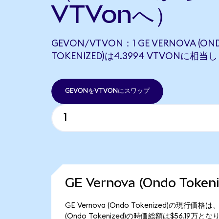
VTVonへ）
GEVON/VTVON：1 GE VERNOVA (ON
TOKENIZED)は4.3994 VTVONに相当
GEVONをVTVONにスワップ
GE Vernova (Ondo Tok
GE Vernova (Ondo Tokenized)の現行価
(Ondo Tokenized)の時価総額は$56.19万と