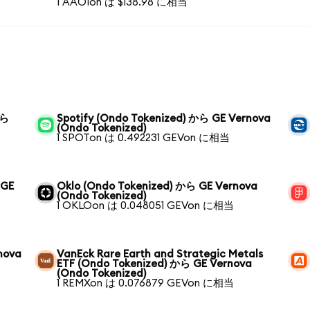
1 AAOIon は $138.98 に相当
から
Spotify (Ondo Tokenized) から GE Vernova
(Ondo Tokenized)
1 SPOTon は 0.492231 GEVon に相当
 GE
Oklo (Ondo Tokenized) から GE Vernova
(Ondo Tokenized)
1 OKLOon は 0.048051 GEVon に相当
nova
VanEck Rare Earth and Strategic Metals
ETF (Ondo Tokenized) から GE Vernova
(Ondo Tokenized)
1 REMXon は 0.076879 GEVon に相当