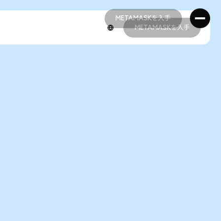
METAMASKを入手
METAMASKを入手
METAMASKを入手
METAMASKを入手