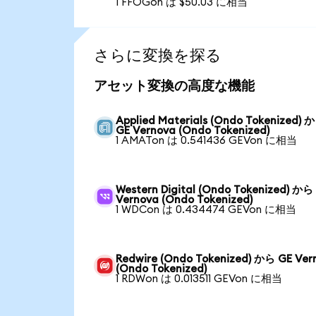
1 FFOGon は $50.03 に相当
さらに変換を探る
アセット変換の高度な機能
Applied Materials (Ondo Tokenized) 
GE Vernova (Ondo Tokenized)
1 AMATon は 0.541436 GEVon に相当
Western Digital (Ondo Tokenized) から
Vernova (Ondo Tokenized)
1 WDCon は 0.434474 GEVon に相当
Redwire (Ondo Tokenized) から GE Ver
(Ondo Tokenized)
1 RDWon は 0.013511 GEVon に相当