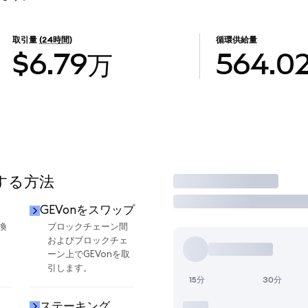
取引量
(24時間)
循環供給量
$6.79万
564.0
用する方法
取引
GEVonをスワップ
換
ブロックチェーン間
およびブロックチェ
ーン上でGEVonを取
引します。
15分
30分
ステーキング