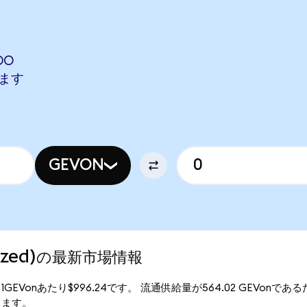
DO
します
GEVON
enized)の最新市場情報
格は、1GEVonあたり$996.24です。 流通供給量が564.02 GEVonであるた
なります。