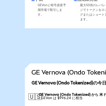
GEVonと暗号資産予
最大50倍のレバレ
測市場で取引しま
ジでトークンをロ
す。
グまたはショート
ます。
GE Vernova (Ondo T
GE Vernova (Ondo Tokenized
GE Vernova (Ondo Tokenized) から 米
🇺🇸
1 GEVon は $996.24 に相当