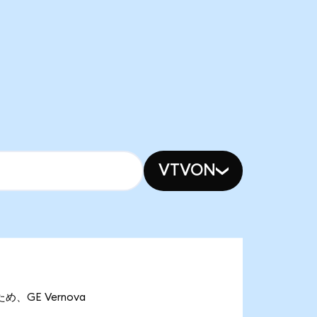
VTVON
め、GE Vernova