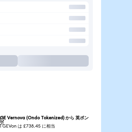
GE Vernova (Ondo Tokenized) から 英ポン

ド
1 GEVon は £738.45 に相当