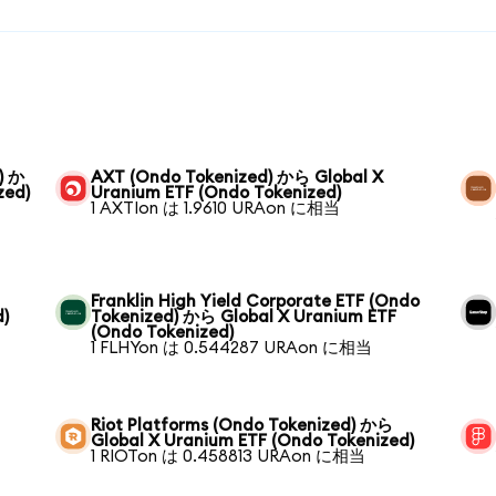
) か
AXT (Ondo Tokenized) から Global X
zed)
Uranium ETF (Ondo Tokenized)
1 AXTIon は 1.9610 URAon に相当
Franklin High Yield Corporate ETF (Ondo
d)
Tokenized) から Global X Uranium ETF
(Ondo Tokenized)
1 FLHYon は 0.544287 URAon に相当
Riot Platforms (Ondo Tokenized) から
Global X Uranium ETF (Ondo Tokenized)
1 RIOTon は 0.458813 URAon に相当