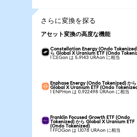
さらに変換を探る
アセット変換の高度な機能
Constellation Energy (Ondo Tokenized
ら Global X Uranium ETF (Ondo Tokeni
1 CEGon は 5.9143 URAon に相当
Enphase Energy (Ondo Tokenized) から
Global X Uranium ETF (Ondo Tokenize
1 ENPHon は 0.922498 URAon に相当
Franklin Focused Growth ETF (Ondo
Tokenized) から Global X Uranium ETF
(Ondo Tokenized)
1 FFOGon は 1.1078 URAon に相当