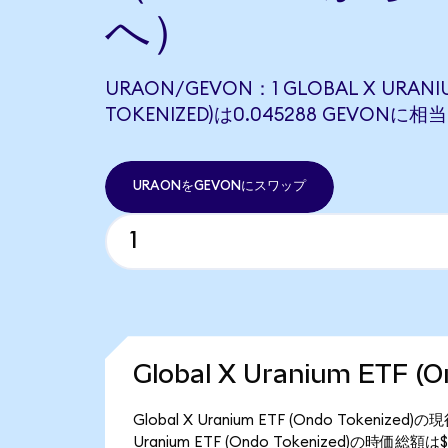
へ）
URAON/GEVON：1 GLOBAL X URANIU
TOKENIZED)は0.045288 GEVONに
URAONをGEVONにスワップ
Global X Uranium ETF 
Global X Uranium ETF (Ondo Token
Uranium ETF (Ondo Tokenized)の時価総