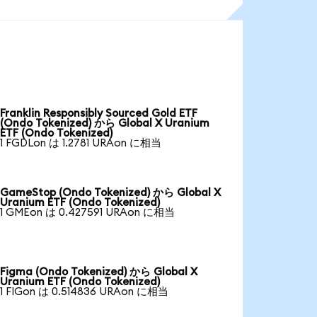
Franklin Responsibly Sourced Gold ETF
(Ondo Tokenized) から Global X Uranium
ETF (Ondo Tokenized)
1 FGDLon は 1.2781 URAon に相当
GameStop (Ondo Tokenized) から Global X
Uranium ETF (Ondo Tokenized)
1 GMEon は 0.427591 URAon に相当
Figma (Ondo Tokenized) から Global X
Uranium ETF (Ondo Tokenized)
1 FIGon は 0.514836 URAon に相当