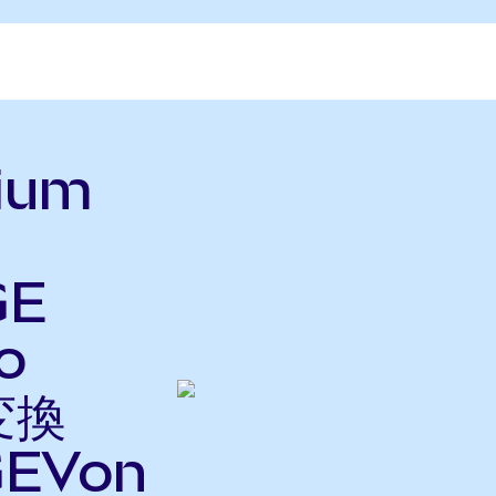
nium
GE
o
変換
EVon