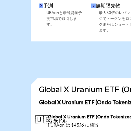
予測
無期限先物
URAonと暗号資産予
最大50倍のレバレ
測市場で取引しま
ジでトークンをロ
す。
グまたはショート
ます。
Global X Uranium ET
Global X Uranium ETF (Ondo T
Global X Uranium ETF (Ondo Tokenize
🇺🇸
ら 米ドル
1 URAon は $45.16 に相当