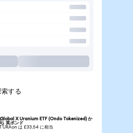
て探索する
Global X Uranium ETF (Ondo Tokenized) か

ら 英ポンド
1 URAon は £33.54 に相当