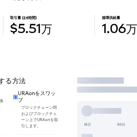
取引量
(24時間)
循環供給量
$5.51万
1.06
用する方法
取引
URAonをスワッ
プ
換
ブロックチェーン間
およびブロックチェ
ーン上でURAonを取
15分
30分
引します。