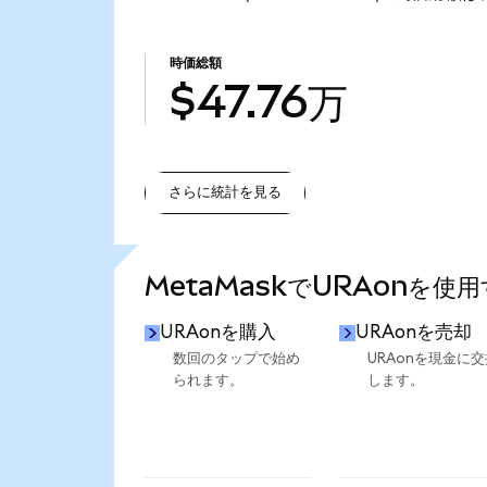
時価総額
$47.76万
さらに統計を見る
さらに統計を見る
MetaMaskでURAonを使
URAonを購入
URAonを売却
数回のタップで始め
URAonを現金に交
られます。
します。