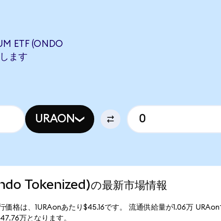
M ETF (ONDO
相当します
URAON
(Ondo Tokenized)の最新市場情報
ized)の現行価格は、1URAonあたり$45.16です。 流通供給量が1.06万 URA
額は$47.76万となります。