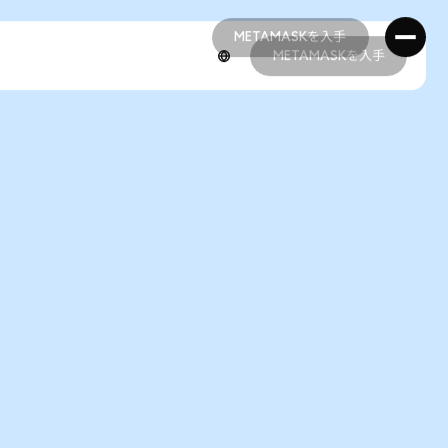
METAMASKを入手
METAMASKを入手
METAMASKを入手
METAMASKを入手