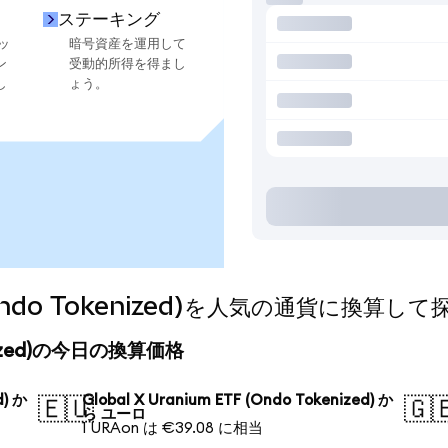
ステーキング
ッ
暗号資産を運用して
ン
受動的所得を得まし
し
ょう。
F (Ondo Tokenized)を人気の通貨に換算し
okenized)の今日の換算価格
d) か
Global X Uranium ETF (Ondo Tokenized) か
🇪🇺
🇬
ら ユーロ
1 URAon は €39.08 に相当