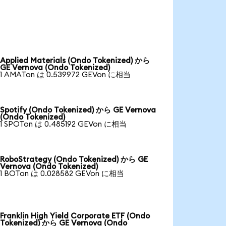
Applied Materials (Ondo Tokenized) から
GE Vernova (Ondo Tokenized)
1 AMATon は 0.539972 GEVon に相当
Spotify (Ondo Tokenized) から GE Vernova
(Ondo Tokenized)
1 SPOTon は 0.485192 GEVon に相当
RoboStrategy (Ondo Tokenized) から GE
Vernova (Ondo Tokenized)
1 BOTon は 0.028582 GEVon に相当
Franklin High Yield Corporate ETF (Ondo
Tokenized) から GE Vernova (Ondo