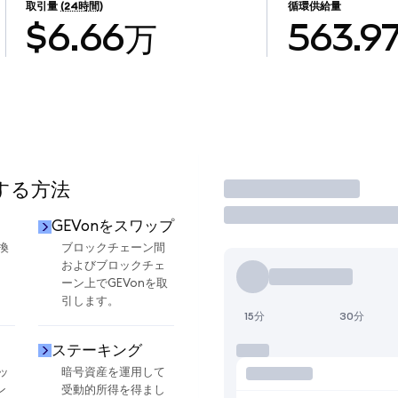
取引量
(24時間)
循環供給量
$6.66万
563.9
用する方法
取引
GEVonをスワップ
換
ブロックチェーン間
およびブロックチェ
ーン上でGEVonを取
引します。
15分
30分
ステーキング
ッ
暗号資産を運用して
ン
受動的所得を得まし