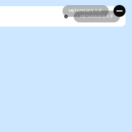
METAMASKを入手
METAMASKを入手
METAMASKを入手
METAMASKを入手