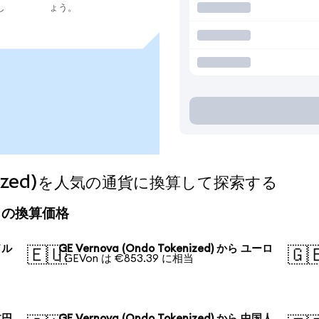
し
ょう。
okenized)を人気の通貨に換算して探索する
)の今日の換算価格
ドル
GE Vernova (Ondo Tokenized) から ユーロ
🇪🇺
🇬
1 GEVon は €853.39 に相当
本円
GE Vernova (Ondo Tokenized) から 中国人