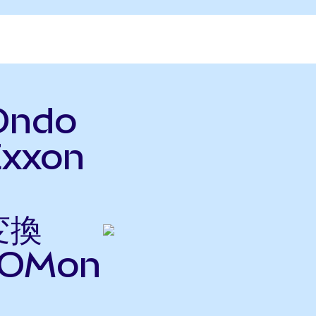
Ondo
Exxon
変換
OMon