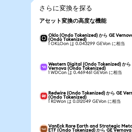
さらに変換を探る
アセット変換の高度な機能
Oklo (Ondo Tokenized) から GE Vernov
(Ondo Tokenized)
1 OKLOon は 0.043299 GEVon に相当
Western Digital (Ondo Tokenized) から
Vernova (Ondo Tokenized)
1 WDCon は 0.469461 GEVon に相当
Redwire (Ondo Tokenized) から GE Ver
(Ondo Tokenized)
1 RDWon は 0.012049 GEVon に相当
VanEck Rare Earth and Strategic Meta
ETF (Ondo Tokenized) から GE Vernova