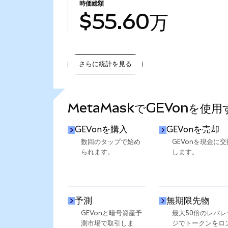
時価総額
$55.60万
さらに統計を見る
さらに統計を見る
MetaMaskでGEVonを使
GEVonを購入
GEVonを売却
数回のタップで始め
GEVonを現金に交
られます。
します。
予測
無期限先物
GEVonと暗号資産予
最大50倍のレバレ
測市場で取引しま
ジでトークンをロ