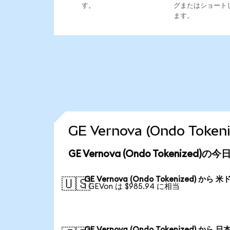
す。
グまたはショート
ます。
GE Vernova (Ondo T
GE Vernova (Ondo Tokenized
GE Vernova (Ondo Tokenized) から 米
🇺🇸
1 GEVon は $985.94 に相当
GE Vernova (Ondo Tokenized) から 日