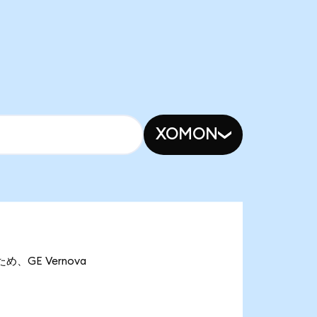
XOMON
ため、GE Vernova