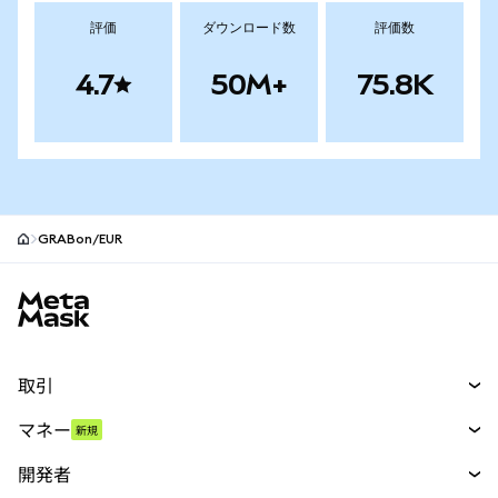
評価
ダウンロード数
評価数
4.7
50M+
75.8K
GRABon/EUR
MetaMaskサイトフッター
取引
スワップ
マネー
新規
予測
新規
購入
開発者
パーペチュアル
新規
カード
ドキュメントを表示