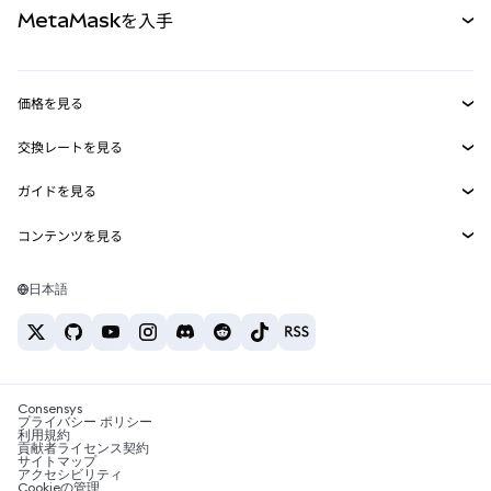
MetaMaskを入手
RWA
mUSD
新規
ダッシュボード
トランザクションシールド
収益化
Smart Accounts Kit
Agent Wallet
新規
価格を見る
埋め込みウォレット
Snaps
ビットコインの価格
交換レートを見る
MetaMask Connect
イーサリアムの価格
報酬
新規
BTC→USD
Solanaの価格
ガイドを見る
Snaps
セキュリティ
ETH→USD
BTCの購入
Shiba Inuの価格
USDT→INR
コンテンツを見る
Web3サービス
サポート
ETHの購入
Pepeの価格
ビットコインウォレット
BTC→USDT
SOLの購入
キャリア
Tetherの価格
Solanaウォレット
日本語
BTC→INR
PEPEの購入
お問い合わせ
USDCの価格
おすすめの暗号資産カード
ETH→USDT
USDTの購入
Chanlinkの価格
おすすめのモバイル暗号資産ウォレット
USDT→PHP
USDCの購入
Polymarketとは？
BTC→EUR
SHIBの購入
Consensys
税制関連ニュース
プライバシー ポリシー
利用規約
BNBの購入
貢献者ライセンス契約
暗号資産の購入方法は？
サイトマップ
アクセシビリティ
ビットコインを売るには？
Cookieの管理