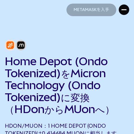
METAMASKを入手
METAMASKを入手
Home Depot (Ondo
Tokenized)をMicron
Technology (Ondo
Tokenized)に変換
（HDonからMUonへ）
HDON/MUON：1 HOME DEPOT (ONDO
TOKENIZED)は0.414684 MUONに相当します