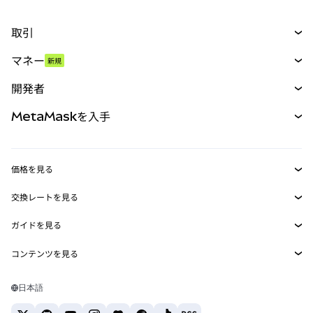
取引
スワップ
マネー
新規
予測
新規
購入
開発者
パーペチュアル
新規
カード
ドキュメントを表示
MetaMaskを入手
RWA
mUSD
新規
ダッシュボード
トランザクションシールド
収益化
Smart Accounts Kit
Agent Wallet
新規
価格を見る
埋め込みウォレット
Snaps
ビットコインの価格
交換レートを見る
MetaMask Connect
イーサリアムの価格
報酬
新規
BTC→USD
Solanaの価格
ガイドを見る
Snaps
セキュリティ
ETH→USD
BTCの購入
Shiba Inuの価格
USDT→INR
コンテンツを見る
Web3サービス
サポート
ETHの購入
Pepeの価格
ビットコインウォレット
BTC→USDT
SOLの購入
キャリア
Tetherの価格
Solanaウォレット
日本語
BTC→INR
PEPEの購入
お問い合わせ
USDCの価格
おすすめの暗号資産カード