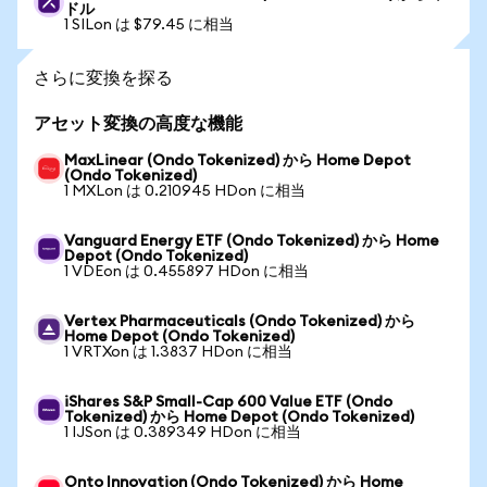
ドル
1 SILon は $79.45 に相当
さらに変換を探る
アセット変換の高度な機能
MaxLinear (Ondo Tokenized) から Home Depot
(Ondo Tokenized)
1 MXLon は 0.210945 HDon に相当
Vanguard Energy ETF (Ondo Tokenized) から Home
Depot (Ondo Tokenized)
1 VDEon は 0.455897 HDon に相当
Vertex Pharmaceuticals (Ondo Tokenized) から
Home Depot (Ondo Tokenized)
1 VRTXon は 1.3837 HDon に相当
iShares S&P Small-Cap 600 Value ETF (Ondo
Tokenized) から Home Depot (Ondo Tokenized)
1 IJSon は 0.389349 HDon に相当
Onto Innovation (Ondo Tokenized) から Home