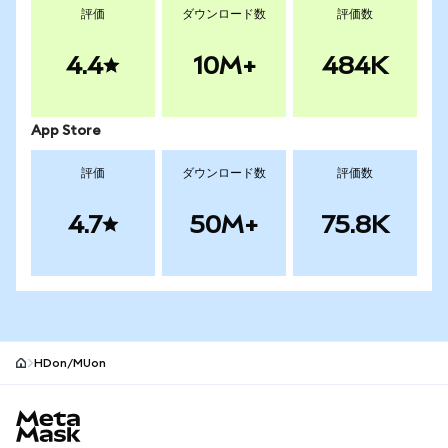
評価
ダウンロード数
評価数
4.4
10M+
484K
App Store
評価
ダウンロード数
評価数
4.7
50M+
75.8K
HDon/MUon
MetaMaskサイトフッター