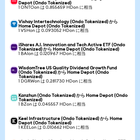
Depot (Ondo Tokenized)
1 ONTOon は 0.855659 HDon に相当
Vishay Intertechnology (Ondo Tokenized) から
Home Depot (Ondo Tokenized)
1 VSHon は 0.093052 HDon に相当
iShares A.I. Innovation and Tech Active ETF (Ondo
Tokenized) から Home Depot (Ondo Tokenized)
1 BAIon は 0.120967 HDon に相当
WisdomTree US Quality Dividend Growth Fund
(Ondo Tokenized) から Home Depot (Ondo
Tokenized)
1 DGRWon は 0.281730 HDon に相当
Kanzhun (Ondo Tokenized) から Home Depot (Ondo
Tokenized)
1 BZon は 0.045557 HDon に相当
Keel Infrastructure (Ondo Tokenized) から Home
Depot (Ondo Tokenized)
1 KEELon は 0.010662 HDon に相当