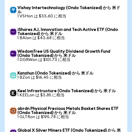
Vishay Intertechnology (Ondo Tokenized) から 米ド
ル
1 VSHon は $33.60 に相当
iShares A.I. Innovation and Tech Active ETF (Ondo
Tokenized) から 米ドル
1 BAIon は $43.68 に相当
WisdomTree US Quality Dividend Growth Fund
(Ondo Tokenized) から 米ドル
1 DGRWon は $101.73 に相当
Kanzhun (Ondo Tokenized) から 米ドル
1 BZon は $16.45 に相当
Keel Infrastructure (Ondo Tokenized) から 米ドル
1 KEELon は $3.85 に相当
abrdn Physical Precious Metals Basket Shares ETF
(Ondo Tokenized) から 米ドル
1 GLTRon は $195.78 に相当
Global X Silver Miners ETF (Ondo Tokenized) から 米