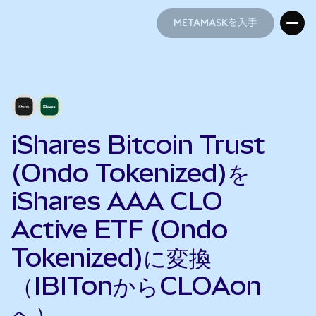
METAMASKを入手
METAMASKを入手
iShares Bitcoin Trust
(Ondo Tokenized)を
iShares AAA CLO
Active ETF (Ondo
Tokenized)に変換
（IBITonからCLOAon
へ）