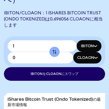
IBITON/CLOAON：1 ISHARES BITCOIN TRUST
(ONDO TOKENIZED)は0.696056 CLOAONに相当
します
IBITON
CLOAON
IBITONをCLOAONにスワップ
iShares Bitcoin Trust (Ondo Tokenized)の最
新市場情報