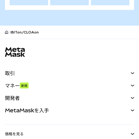
IBITon/CLOAon
MetaMaskサイトフッター
取引
スワップ
マネー
新規
予測
新規
購入
開発者
パーペチュアル
新規
カード
ドキュメントを表示
MetaMaskを入手
RWA
mUSD
新規
ダッシュボード
トランザクションシールド
収益化
Smart Accounts Kit
Agent Wallet
新規
価格を見る
埋め込みウォレット