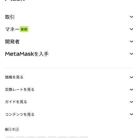
取引
スワップ
マネー
新規
予測
新規
購入
開発者
パーペチュアル
新規
カード
ドキュメントを表示
MetaMaskを入手
RWA
mUSD
新規
ダッシュボード
トランザクションシールド
収益化
Smart Accounts Kit
Agent Wallet
新規
価格を見る
埋め込みウォレット
Snaps
ビットコインの価格
交換レートを見る
MetaMask Connect
イーサリアムの価格
報酬
新規
BTC→USD
Solanaの価格
ガイドを見る
Snaps
セキュリティ
ETH→USD
BTCの購入
Shiba Inuの価格
USDT→INR
コンテンツを見る
Web3サービス
サポート
ETHの購入
Pepeの価格
ビットコインウォレット
BTC→USDT
SOLの購入
キャリア
Tetherの価格
Solanaウォレット
日本語
BTC→INR
PEPEの購入
お問い合わせ