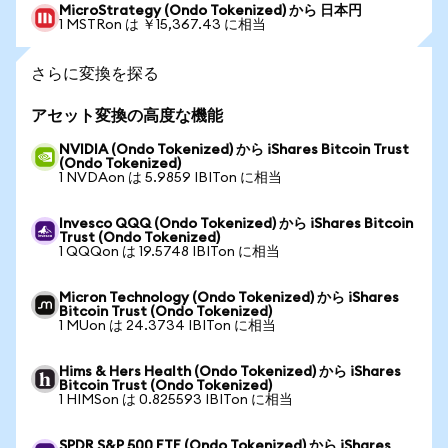
MicroStrategy (Ondo Tokenized) から 日本円
1 MSTRon は ￥15,367.43 に相当
さらに変換を探る
アセット変換の高度な機能
NVIDIA (Ondo Tokenized) から iShares Bitcoin Trust
(Ondo Tokenized)
1 NVDAon は 5.9859 IBITon に相当
Invesco QQQ (Ondo Tokenized) から iShares Bitcoin
Trust (Ondo Tokenized)
1 QQQon は 19.5748 IBITon に相当
Micron Technology (Ondo Tokenized) から iShares
Bitcoin Trust (Ondo Tokenized)
1 MUon は 24.3734 IBITon に相当
Hims & Hers Health (Ondo Tokenized) から iShares
Bitcoin Trust (Ondo Tokenized)
1 HIMSon は 0.825593 IBITon に相当
SPDR S&P 500 ETF (Ondo Tokenized) から iShares