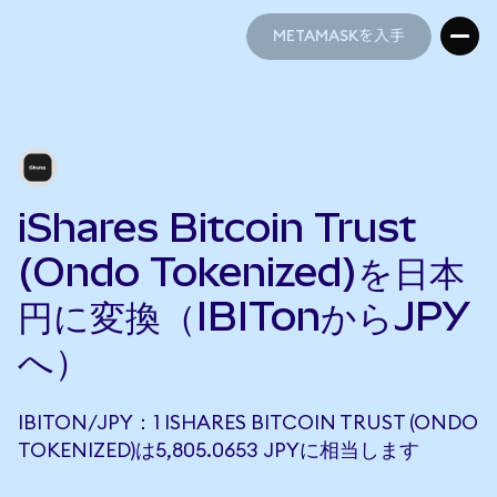
METAMASKを入手
METAMASKを入手
iShares Bitcoin Trust
(Ondo Tokenized)を日本
円に変換（IBITonからJPY
へ）
IBITON/JPY：1 ISHARES BITCOIN TRUST (ONDO
TOKENIZED)は5,805.0653 JPYに相当します