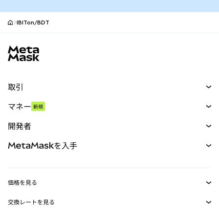
IBITon/BDT
MetaMaskサイトフッター
取引
スワップ
マネー
新規
予測
新規
購入
開発者
パーペチュアル
新規
カード
ドキュメントを表示
MetaMaskを入手
RWA
mUSD
新規
ダッシュボード
トランザクションシールド
収益化
Smart Accounts Kit
Agent Wallet
新規
価格を見る
埋め込みウォレット
Snaps
ビットコインの価格
交換レートを見る
MetaMask Connect
イーサリアムの価格
報酬
新規
BTC→USD