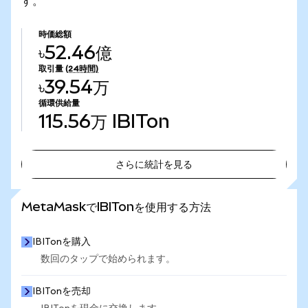
す。
時価総額
৳52.46億
取引量
(24時間)
৳39.54万
循環供給量
115.56万
IBITon
さらに統計を見る
さらに統計を見る
MetaMaskでIBITonを使用する方法
IBITonを購入
数回のタップで始められます。
IBITonを売却