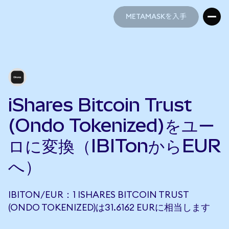
METAMASKを入手
METAMASKを入手
iShares Bitcoin Trust
(Ondo Tokenized)をユー
ロに変換（IBITonからEUR
へ）
IBITON/EUR：1 ISHARES BITCOIN TRUST
(ONDO TOKENIZED)は31.6162 EURに相当します