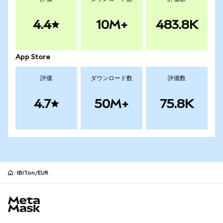
4.4
10M+
483.8K
App Store
評価
ダウンロード数
評価数
4.7
50M+
75.8K
IBITon/EUR
MetaMaskサイトフッター