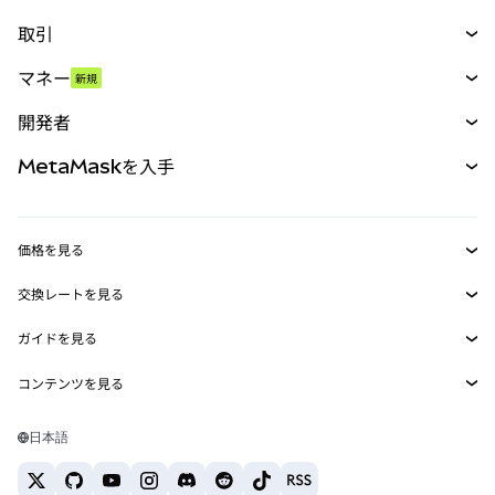
取引
スワップ
マネー
新規
予測
新規
購入
開発者
パーペチュアル
新規
カード
ドキュメントを表示
MetaMaskを入手
RWA
mUSD
新規
ダッシュボード
トランザクションシールド
収益化
Smart Accounts Kit
Agent Wallet
新規
価格を見る
埋め込みウォレット
Snaps
ビットコインの価格
交換レートを見る
MetaMask Connect
イーサリアムの価格
報酬
新規
BTC→USD
Solanaの価格
ガイドを見る
Snaps
セキュリティ
ETH→USD
BTCの購入
Shiba Inuの価格
USDT→INR
コンテンツを見る
Web3サービス
サポート
ETHの購入
Pepeの価格
ビットコインウォレット
BTC→USDT
SOLの購入
キャリア
Tetherの価格
Solanaウォレット
日本語
BTC→INR
PEPEの購入
お問い合わせ
USDCの価格
おすすめの暗号資産カード
ETH→USDT
USDTの購入