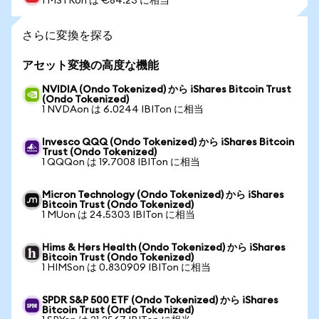
1 MSTRon は €84.23 に相当
さらに変換を探る
アセット変換の高度な機能
NVIDIA (Ondo Tokenized) から iShares Bitcoin Trust
(Ondo Tokenized)
1 NVDAon は 6.0244 IBITon に相当
Invesco QQQ (Ondo Tokenized) から iShares Bitcoin
Trust (Ondo Tokenized)
1 QQQon は 19.7008 IBITon に相当
Micron Technology (Ondo Tokenized) から iShares
Bitcoin Trust (Ondo Tokenized)
1 MUon は 24.5303 IBITon に相当
Hims & Hers Health (Ondo Tokenized) から iShares
Bitcoin Trust (Ondo Tokenized)
1 HIMSon は 0.830909 IBITon に相当
SPDR S&P 500 ETF (Ondo Tokenized) から iShares
Bitcoin Trust (Ondo Tokenized)