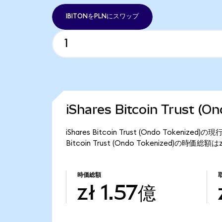
IBITONをPLNにスワップ
iShares Bitcoin Trust 
iShares Bitcoin Trust (Ondo Tokeni
Bitcoin Trust (Ondo Tokenized)の時価総
時価総額
zł 1.57億