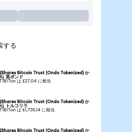
探索する
iShares Bitcoin Trust (Ondo Tokenized) か

ら 英ポンド
1 IBITon は £27.04 に相当
iShares Bitcoin Trust (Ondo Tokenized) か

ら トルコリラ
1 IBITon は ₺1,735.14 に相当
iShares Bitcoin Trust (Ondo Tokenized) か