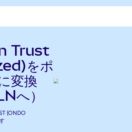
n Trust
ized)をポ
に変換
PLNへ）
UST (ONDO
ます