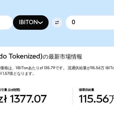
IBITON
(Ondo Tokenized)の最新市場情報
zed)の現行価格は、1IBITonあたりzł 135.79です。 流通供給量が115.56万 IB
額はzł 1.57億となります。
取引量
(24時間)
循環供給量
zł 1377.07
115.56