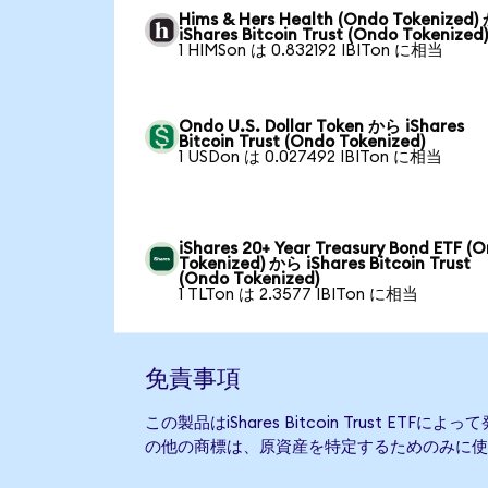
Hims & Hers Health (Ondo Tokenized
iShares Bitcoin Trust (Ondo Tokenized
1 HIMSon は 0.832192 IBITon に相当
Ondo U.S. Dollar Token から iShares
Bitcoin Trust (Ondo Tokenized)
1 USDon は 0.027492 IBITon に相当
iShares 20+ Year Treasury Bond ETF (
Tokenized) から iShares Bitcoin Trust
(Ondo Tokenized)
1 TLTon は 2.3577 IBITon に相当
免責事項
この製品はiShares Bitcoin Trust E
の他の商標は、原資産を特定するためのみに使