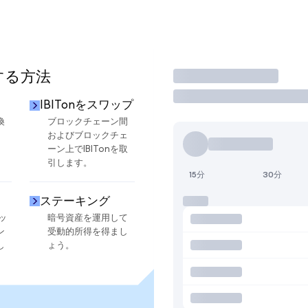
用する方法
取引
IBITonをスワップ
換
ブロックチェーン間
およびブロックチェ
ーン上でIBITonを取
引します。
15分
30分
ステーキング
ッ
暗号資産を運用して
ン
受動的所得を得まし
し
ょう。