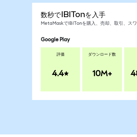
数秒でIBITonを入手
MetaMaskでIBITonを購入、売却、取引
Google Play
評価
ダウンロード数
4.4
10M+
4