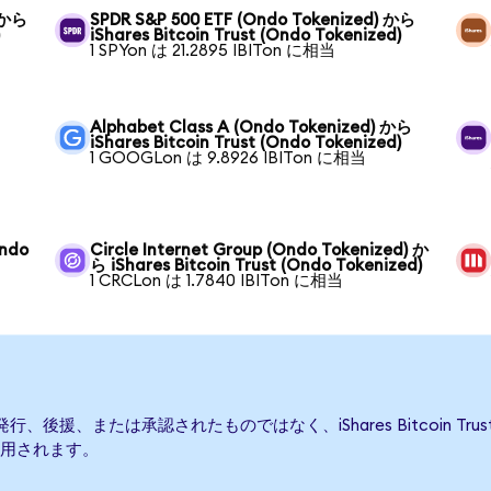
) から
SPDR S&P 500 ETF (Ondo Tokenized) から
)
iShares Bitcoin Trust (Ondo Tokenized)
1 SPYon は 21.2895 IBITon に相当
Alphabet Class A (Ondo Tokenized) から
iShares Bitcoin Trust (Ondo Tokenized)
1 GOOGLon は 9.8926 IBITon に相当
Ondo
Circle Internet Group (Ondo Tokenized) か
ら iShares Bitcoin Trust (Ondo Tokenized)
1 CRCLon は 1.7840 IBITon に相当
TFによって発行、後援、または承認されたものではなく、iShares Bitcoin
用されます。