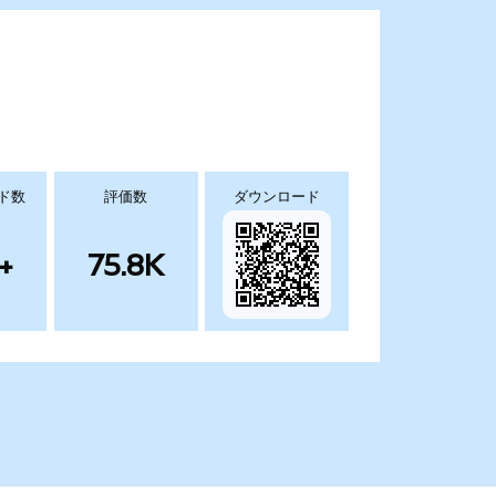
ド数
評価数
ダウンロード
+
75.8K