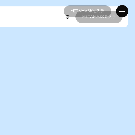
METAMASKを入手
METAMASKを入手
METAMASKを入手
METAMASKを入手