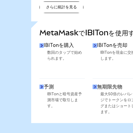
さらに統計を見る
さらに統計を見る
MetaMaskでIBITonを使
IBITonを購入
IBITonを売却
数回のタップで始め
IBITonを現金に交
られます。
します。
予測
無期限先物
IBITonと暗号資産予
最大50倍のレバレ
測市場で取引しま
ジでトークンをロ
す。
グまたはショート
ます。