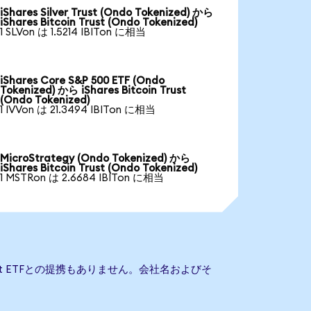
iShares Silver Trust (Ondo Tokenized) から
iShares Bitcoin Trust (Ondo Tokenized)
1 SLVon は 1.5214 IBITon に相当
iShares Core S&P 500 ETF (Ondo
Tokenized) から iShares Bitcoin Trust
(Ondo Tokenized)
1 IVVon は 21.3494 IBITon に相当
MicroStrategy (Ondo Tokenized) から
iShares Bitcoin Trust (Ondo Tokenized)
1 MSTRon は 2.6684 IBITon に相当
 Trust ETFとの提携もありません。会社名およびそ