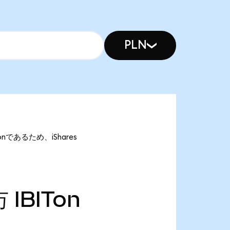
PLN
ITonであるため、iShares
万
IBITon