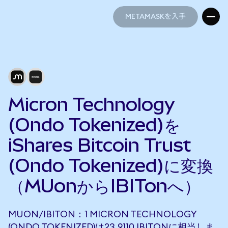
METAMASKを入手
METAMASKを入手
Micron Technology
(Ondo Tokenized)を
iShares Bitcoin Trust
(Ondo Tokenized)に変換
（MUonからIBITonへ）
MUON/IBITON：1 MICRON TECHNOLOGY
(ONDO TOKENIZED)は23.9110 IBITONに相当しま