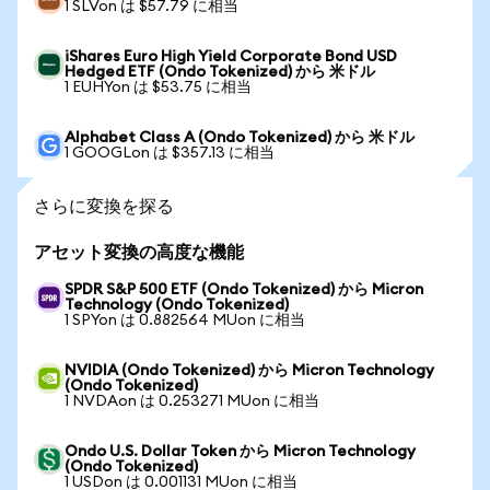
1 SLVon は $57.79 に相当
iShares Euro High Yield Corporate Bond USD
Hedged ETF (Ondo Tokenized) から 米ドル
1 EUHYon は $53.75 に相当
Alphabet Class A (Ondo Tokenized) から 米ドル
1 GOOGLon は $357.13 に相当
さらに変換を探る
アセット変換の高度な機能
SPDR S&P 500 ETF (Ondo Tokenized) から Micron
Technology (Ondo Tokenized)
1 SPYon は 0.882564 MUon に相当
NVIDIA (Ondo Tokenized) から Micron Technology
(Ondo Tokenized)
1 NVDAon は 0.253271 MUon に相当
Ondo U.S. Dollar Token から Micron Technology
(Ondo Tokenized)
1 USDon は 0.001131 MUon に相当