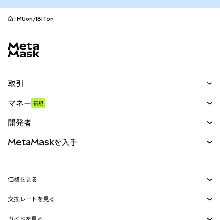
MUon/IBITon
MetaMaskサイトフッター
取引
スワップ
マネー
新規
予測
新規
購入
開発者
パーペチュアル
新規
カード
ドキュメントを表示
MetaMaskを入手
RWA
mUSD
新規
ダッシュボード
トランザクションシールド
収益化
Smart Accounts Kit
Agent Wallet
新規
価格を見る
埋め込みウォレット
Snaps
ビットコインの価格
交換レートを見る
MetaMask Connect
イーサリアムの価格
報酬
新規
BTC→USD
Solanaの価格
ガイドを見る