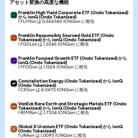
アセット変換の高度な機能
Franklin High Yield Corporate ETF (Ondo Tokenized)
から IonQ (Ondo Tokenized)
1 FLHYon は 0.556360 IONQon に相当
Franklin Responsibly Sourced Gold ETF (Ondo
Tokenized) から IonQ (Ondo Tokenized)
1 FGDLon は 1.3065 IONQon に相当
Franklin Focused Growth ETF (Ondo Tokenized) から
IonQ (Ondo Tokenized)
1 FFOGon は 1.1324 IONQon に相当
Constellation Energy (Ondo Tokenized) から IonQ
(Ondo Tokenized)
1 CEGon は 6.0672 IONQon に相当
VanEck Rare Earth and Strategic Metals ETF (Ondo
Tokenized) から IonQ (Ondo Tokenized)
1 REMXon は 1.7336 IONQon に相当
Global X Uranium ETF (Ondo Tokenized) から IonQ
(Ondo Tokenized)
1 URAon は 1.0093 IONQon に相当