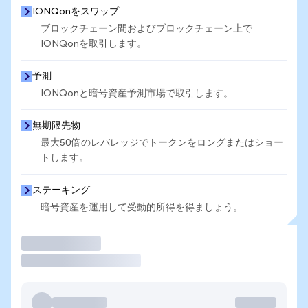
IONQonをスワップ
ブロックチェーン間およびブロックチェーン上で
IONQonを取引します。
予測
IONQonと暗号資産予測市場で取引します。
無期限先物
最大50倍のレバレッジでトークンをロングまたはショー
トします。
ステーキング
暗号資産を運用して受動的所得を得ましょう。
取引