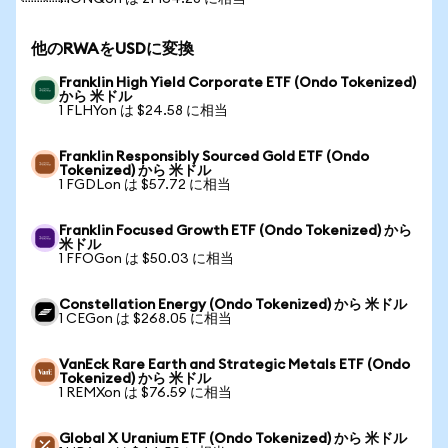
他のRWAをUSDに変換
Franklin High Yield Corporate ETF (Ondo Tokenized)
から 米ドル
1 FLHYon は $24.58 に相当
Franklin Responsibly Sourced Gold ETF (Ondo
Tokenized) から 米ドル
1 FGDLon は $57.72 に相当
Franklin Focused Growth ETF (Ondo Tokenized) から
米ドル
1 FFOGon は $50.03 に相当
Constellation Energy (Ondo Tokenized) から 米ドル
1 CEGon は $268.05 に相当
VanEck Rare Earth and Strategic Metals ETF (Ondo
Tokenized) から 米ドル
1 REMXon は $76.59 に相当
Global X Uranium ETF (Ondo Tokenized) から 米ドル