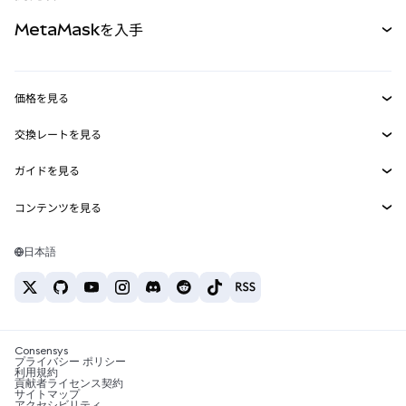
パーペチュアル
新規
カード
ドキュメントを表示
MetaMaskを入手
RWA
mUSD
新規
ダッシュボード
トランザクションシールド
収益化
Smart Accounts Kit
Agent Wallet
新規
価格を見る
埋め込みウォレット
Snaps
ビットコインの価格
交換レートを見る
MetaMask Connect
イーサリアムの価格
報酬
新規
BTC→USD
Solanaの価格
ガイドを見る
Snaps
セキュリティ
ETH→USD
BTCの購入
Shiba Inuの価格
USDT→INR
コンテンツを見る
Web3サービス
サポート
ETHの購入
Pepeの価格
ビットコインウォレット
BTC→USDT
SOLの購入
キャリア
Tetherの価格
Solanaウォレット
日本語
BTC→INR
PEPEの購入
お問い合わせ
USDCの価格
おすすめの暗号資産カード
ETH→USDT
USDTの購入
Chanlinkの価格
おすすめのモバイル暗号資産ウォレット
USDT→PHP
USDCの購入
Polymarketとは？
BTC→EUR
SHIBの購入
Consensys
税制関連ニュース
プライバシー ポリシー
利用規約
BNBの購入
貢献者ライセンス契約
暗号資産の購入方法は？
サイトマップ
アクセシビリティ