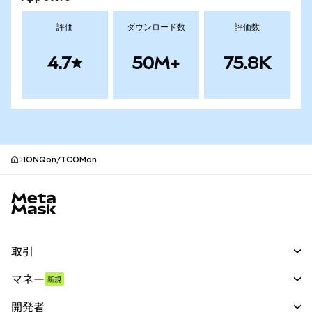
評価
ダウンロード数
評価数
4.7
50M+
75.8K
IONQon/TCOMon
MetaMaskサイトフッター
取引
スワップ
マネー
新規
予測
新規
購入
開発者