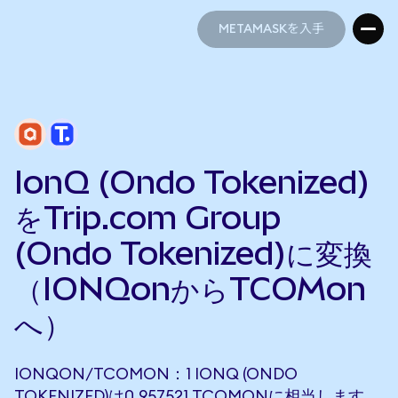
METAMASKを入手
METAMASKを入手
IonQ (Ondo Tokenized)
をTrip.com Group
(Ondo Tokenized)に変換
（IONQonからTCOMon
へ）
IONQON/TCOMON：1 IONQ (ONDO
TOKENIZED)は0.957521 TCOMONに相当します