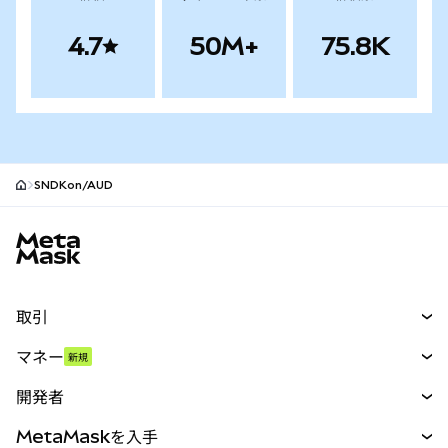
4.7
50M+
75.8K
SNDKon/AUD
MetaMaskサイトフッター
取引
スワップ
マネー
新規
予測
新規
購入
開発者
パーペチュアル
新規
カード
ドキュメントを表示
MetaMaskを入手
RWA