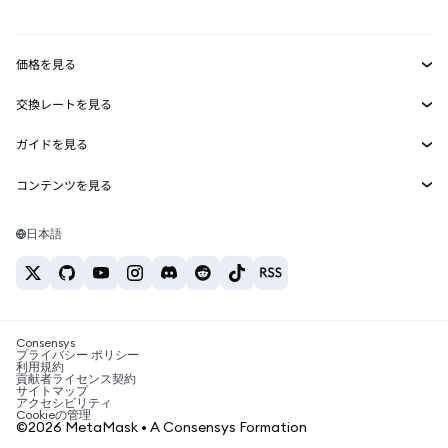
mUSD
新規
ダッシュボード
トランザクションシールド
収益化
Smart Accounts Kit
Agent Wallet
新規
価格を見る
埋め込みウォレット
Snaps
ビットコインの価格
交換レートを見る
MetaMask Connect
イーサリアムの価格
報酬
新規
BTC→USD
Solanaの価格
ガイドを見る
Snaps
セキュリティ
ETH→USD
BTCの購入
Shiba Inuの価格
USDT→INR
コンテンツを見る
Web3サービス
サポート
ETHの購入
Pepeの価格
ビットコインウォレット
BTC→USDT
SOLの購入
キャリア
Tetherの価格
Solanaウォレット
日本語
BTC→INR
PEPEの購入
お問い合わせ
USDCの価格
おすすめの暗号資産カード
ETH→USDT
USDTの購入
Chanlinkの価格
おすすめのモバイル暗号資産ウォレット
USDT→PHP
USDCの購入
Polymarketとは？
BTC→EUR
SHIBの購入
Consensys
税制関連ニュース
プライバシー ポリシー
利用規約
BNBの購入
貢献者ライセンス契約
暗号資産の購入方法は？
サイトマップ
アクセシビリティ
ビットコインを売るには？
Cookieの管理
©2026 MetaMask • A Consensys Formation