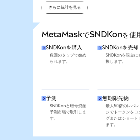
さらに統計を見る
さらに統計を見る
MetaMaskでSNDKonを
SNDKonを購入
SNDKonを売却
数回のタップで始め
SNDKonを現金に
られます。
換します。
予測
無期限先物
SNDKonと暗号資産
最大50倍のレバレ
予測市場で取引しま
ジでトークンをロ
す。
グまたはショート
ます。