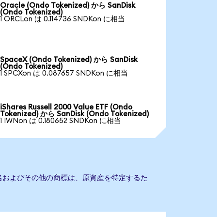
Oracle (Ondo Tokenized) から SanDisk
(Ondo Tokenized)
1 ORCLon は 0.114736 SNDKon に相当
SpaceX (Ondo Tokenized) から SanDisk
(Ondo Tokenized)
1 SPCXon は 0.087657 SNDKon に相当
iShares Russell 2000 Value ETF (Ondo
Tokenized) から SanDisk (Ondo Tokenized)
1 IWNon は 0.180652 SNDKon に相当
会社名およびその他の商標は、原資産を特定するた