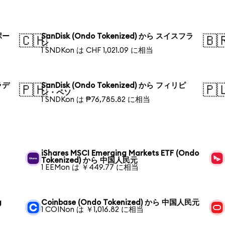
ガポー
SanDisk (Ondo Tokenized) から スイスフラ
🇨🇭
🇧
ン
1 SNDKon は CHF 1,021.09 に相当
グラデ
SanDisk (Ondo Tokenized) から フィリピ
🇵🇭
🇵
ン・ペソ
1 SNDKon は ₱76,785.82 に相当
iShares MSCI Emerging Markets ETF (Ondo
Tokenized) から 中国人民元
1 EEMon は ￥449.77 に相当
g
Coinbase (Ondo Tokenized) から 中国人民元
1 COINon は ￥1,016.82 に相当