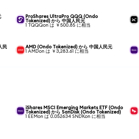
元
ProShares UltraPro QQQ (Ondo
Tokenized) から 中国人民元
1 TQQQon は ￥500.85 に相当
国人民
AMD (Ondo Tokenized) から 中国人民元
1 AMDon は ￥3,283.61 に相当
iShares MSCI Emerging Markets ETF (Ondo
Tokenized) から SanDisk (Ondo Tokenized)
1 EEMon は 0.052634 SNDKon に相当