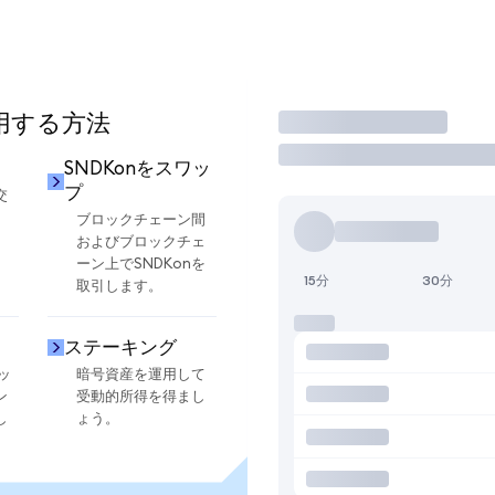
使用する方法
取引
SNDKonをスワッ
プ
交
ブロックチェーン間
およびブロックチェ
ーン上でSNDKonを
15分
30分
取引します。
ステーキング
ッ
暗号資産を運用して
ン
受動的所得を得まし
し
ょう。