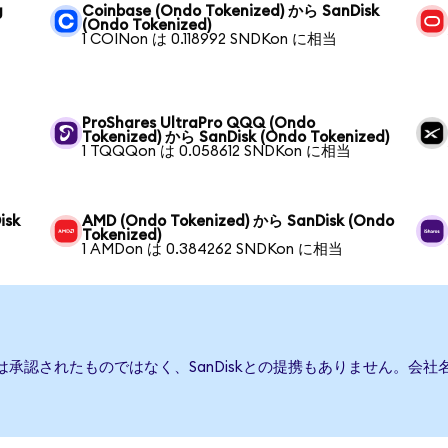
g
Coinbase (Ondo Tokenized) から SanDisk
(Ondo Tokenized)
1 COINon は 0.118992 SNDKon に相当
ProShares UltraPro QQQ (Ondo
Tokenized) から SanDisk (Ondo Tokenized)
1 TQQQon は 0.058612 SNDKon に相当
isk
AMD (Ondo Tokenized) から SanDisk (Ondo
Tokenized)
1 AMDon は 0.384262 SNDKon に相当
たは承認されたものではなく、SanDiskとの提携もありません。