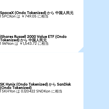
SpaceX (Ondo Tokenized) から 中国人民元
1 SPCXon は ￥749.05 に相当
iShares Russell 2000 Value ETF (Ondo
Tokenized) から 中国人民元
1 IWNon は ￥1,543.72 に相当
SK Hynix (Ondo Tokenized) から SanDisk
(Ondo Tokenized)
1 SKHYon は 0.120422 SNDKon に相当