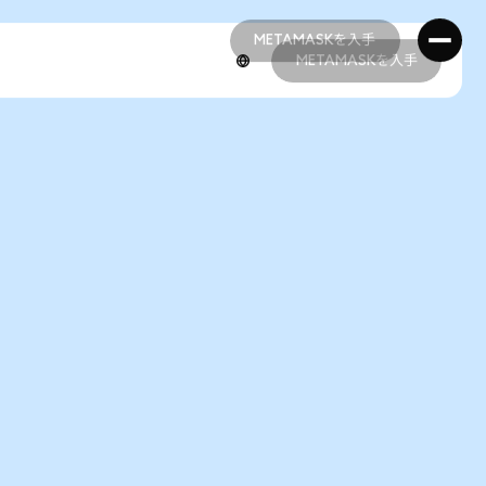
METAMASKを入手
METAMASKを入手
METAMASKを入手
METAMASKを入手