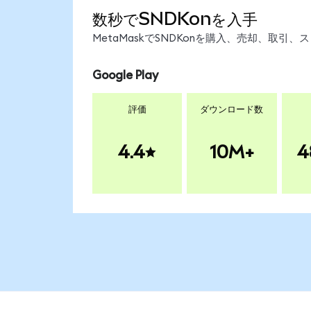
数秒でSNDKonを入手
MetaMaskでSNDKonを購入、売却、取
Google Play
評価
ダウンロード数
4.4
10M+
4