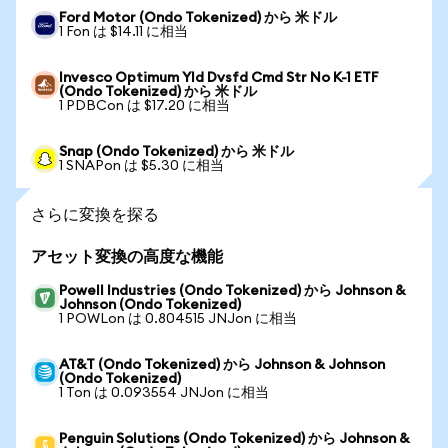
Ford Motor (Ondo Tokenized) から 米ドル
1 Fon は $14.11 に相当
Invesco Optimum Yld Dvsfd Cmd Str No K-1 ETF
(Ondo Tokenized) から 米ドル
1 PDBCon は $17.20 に相当
Snap (Ondo Tokenized) から 米ドル
1 SNAPon は $5.30 に相当
さらに変換を探る
アセット変換の高度な機能
Powell Industries (Ondo Tokenized) から Johnson &
Johnson (Ondo Tokenized)
1 POWLon は 0.804515 JNJon に相当
AT&T (Ondo Tokenized) から Johnson & Johnson
(Ondo Tokenized)
1 Ton は 0.093554 JNJon に相当
Penguin Solutions (Ondo Tokenized) から Johnson &