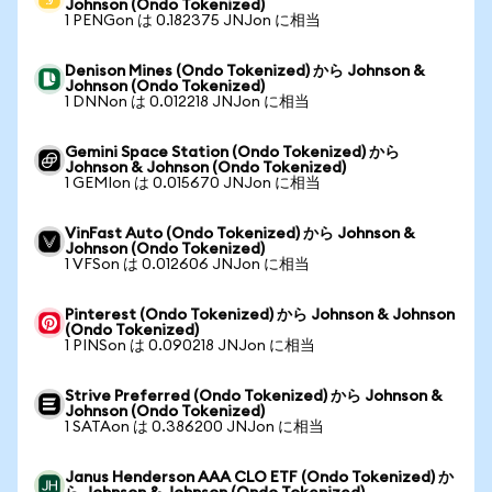
Johnson (Ondo Tokenized)
1 PENGon は 0.182375 JNJon に相当
Denison Mines (Ondo Tokenized) から Johnson &
Johnson (Ondo Tokenized)
1 DNNon は 0.012218 JNJon に相当
Gemini Space Station (Ondo Tokenized) から
Johnson & Johnson (Ondo Tokenized)
1 GEMIon は 0.015670 JNJon に相当
VinFast Auto (Ondo Tokenized) から Johnson &
Johnson (Ondo Tokenized)
1 VFSon は 0.012606 JNJon に相当
Pinterest (Ondo Tokenized) から Johnson & Johnson
(Ondo Tokenized)
1 PINSon は 0.090218 JNJon に相当
Strive Preferred (Ondo Tokenized) から Johnson &
Johnson (Ondo Tokenized)
1 SATAon は 0.386200 JNJon に相当
Janus Henderson AAA CLO ETF (Ondo Tokenized) か