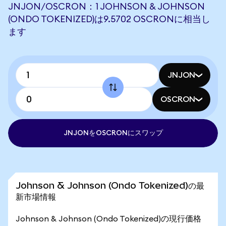
JNJON/OSCRON：1 JOHNSON & JOHNSON
(ONDO TOKENIZED)は9.5702 OSCRONに相当し
ます
JNJON
OSCRON
JNJONをOSCRONにスワップ
Johnson & Johnson (Ondo Tokenized)の最
新市場情報
Johnson & Johnson (Ondo Tokenized)の現行価格