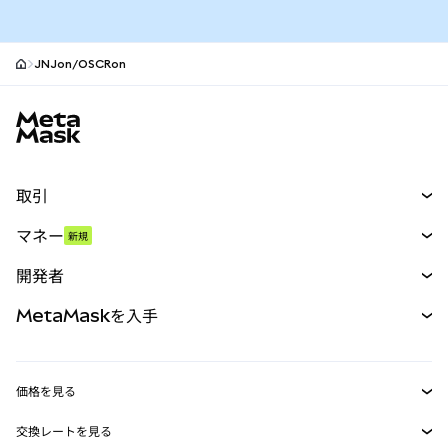
JNJon/OSCRon
MetaMaskサイトフッター
取引
スワップ
マネー
新規
予測
新規
購入
開発者
パーペチュアル
新規
カード
ドキュメントを表示
MetaMaskを入手
RWA
mUSD
新規
ダッシュボード
トランザクションシールド
収益化
Smart Accounts Kit
Agent Wallet
新規
価格を見る
埋め込みウォレット
Snaps
ビットコインの価格
交換レートを見る
MetaMask Connect
イーサリアムの価格
報酬
新規