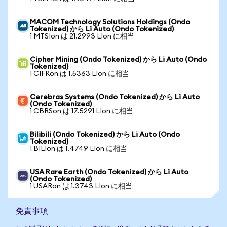
MACOM Technology Solutions Holdings (Ondo
Tokenized) から Li Auto (Ondo Tokenized)
1 MTSIon は 21.2993 LIon に相当
Cipher Mining (Ondo Tokenized) から Li Auto (Ondo
Tokenized)
1 CIFRon は 1.5363 LIon に相当
Cerebras Systems (Ondo Tokenized) から Li Auto
(Ondo Tokenized)
1 CBRSon は 17.5291 LIon に相当
Bilibili (Ondo Tokenized) から Li Auto (Ondo
Tokenized)
1 BILIon は 1.4749 LIon に相当
USA Rare Earth (Ondo Tokenized) から Li Auto
(Ondo Tokenized)
1 USARon は 1.3743 LIon に相当
免責事項