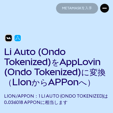
METAMASKを入手
METAMASKを入手
Li Auto (Ondo
Tokenized)をAppLovin
(Ondo Tokenized)に変換
（LIonからAPPonへ）
LION/APPON：1 LI AUTO (ONDO TOKENIZED)は
0.036018 APPONに相当します