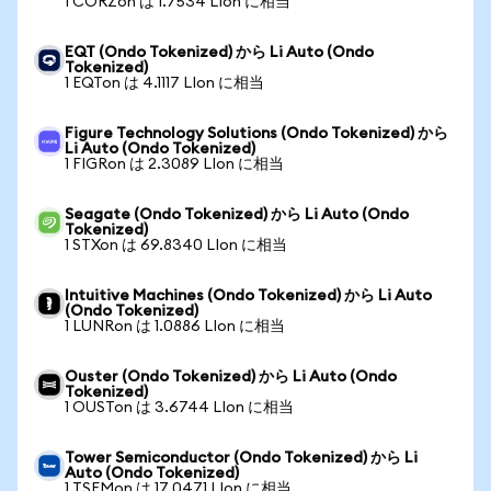
1 CORZon は 1.7534 LIon に相当
EQT (Ondo Tokenized) から Li Auto (Ondo
Tokenized)
1 EQTon は 4.1117 LIon に相当
Figure Technology Solutions (Ondo Tokenized) から
Li Auto (Ondo Tokenized)
1 FIGRon は 2.3089 LIon に相当
Seagate (Ondo Tokenized) から Li Auto (Ondo
Tokenized)
1 STXon は 69.8340 LIon に相当
Intuitive Machines (Ondo Tokenized) から Li Auto
(Ondo Tokenized)
1 LUNRon は 1.0886 LIon に相当
Ouster (Ondo Tokenized) から Li Auto (Ondo
Tokenized)
1 OUSTon は 3.6744 LIon に相当
Tower Semiconductor (Ondo Tokenized) から Li
Auto (Ondo Tokenized)
1 TSEMon は 17.0471 LIon に相当