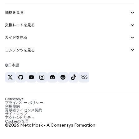
収益化
Smart Accounts Kit
Agent Wallet
新規
価格を見る
埋め込みウォレット
Snaps
ビットコインの価格
交換レートを見る
MetaMask Connect
イーサリアムの価格
報酬
新規
BTC→USD
Solanaの価格
ガイドを見る
Snaps
セキュリティ
ETH→USD
BTCの購入
Shiba Inuの価格
USDT→INR
コンテンツを見る
Web3サービス
サポート
ETHの購入
Pepeの価格
ビットコインウォレット
BTC→USDT
SOLの購入
キャリア
Tetherの価格
Solanaウォレット
日本語
BTC→INR
PEPEの購入
お問い合わせ
USDCの価格
おすすめの暗号資産カード
ETH→USDT
USDTの購入
Chanlinkの価格
おすすめのモバイル暗号資産ウォレット
USDT→PHP
USDCの購入
Polymarketとは？
BTC→EUR
SHIBの購入
Consensys
税制関連ニュース
プライバシー ポリシー
利用規約
BNBの購入
貢献者ライセンス契約
暗号資産の購入方法は？
サイトマップ
アクセシビリティ
ビットコインを売るには？
Cookieの管理
©2026 MetaMask • A Consensys Formation