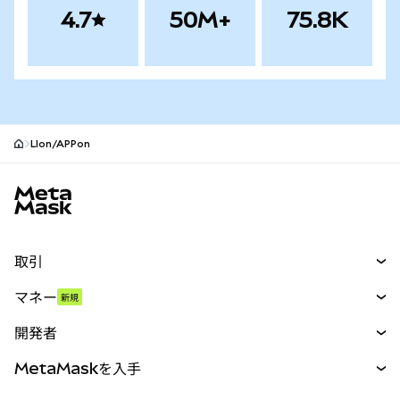
4.7
50M+
75.8K
LIon/APPon
MetaMaskサイトフッター
取引
スワップ
マネー
新規
予測
新規
購入
開発者
パーペチュアル
新規
カード
ドキュメントを表示
MetaMaskを入手
RWA
mUSD
新規
ダッシュボード
トランザクションシールド