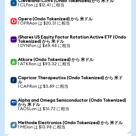
Cleveland-Cliffs (Ondo Tokenized) から 米ドル
1 CLFon は $12.41 に相当
Opera (Ondo Tokenized) から 米ドル
1 OPRAon は $20.31 に相当
iShares US Equity Factor Rotation Active ETF (Ondo
Tokenized) から 米ドル
1 DYNFon は $69.48 に相当
Atkore (Ondo Tokenized) から 米ドル
1 ATKRon は $93.32 に相当
Capricor Therapeutics (Ondo Tokenized) から 米ド
ル
1 CAPRon は $3.89 に相当
Alpha and Omega Semiconductor (Ondo Tokenized)
から 米ドル
1 AOSLon は $31.72 に相当
Methode Electronics (Ondo Tokenized) から 米ドル
1 MEIon は $13.98 に相当