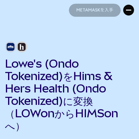
METAMASKを入手
METAMASKを入手
Lowe's (Ondo
Tokenized)をHims &
Hers Health (Ondo
Tokenized)に変換
（LOWonからHIMSon
へ）