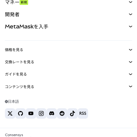
マネー
新規
予測
新規
購入
開発者
パーペチュアル
新規
カード
ドキュメントを表示
MetaMaskを入手
RWA
mUSD
新規
ダッシュボード
トランザクションシールド
収益化
Smart Accounts Kit
Agent Wallet
新規
価格を見る
埋め込みウォレット
Snaps
ビットコインの価格
交換レートを見る
MetaMask Connect
イーサリアムの価格
報酬
新規
BTC→USD
Solanaの価格
ガイドを見る
Snaps
セキュリティ
ETH→USD
BTCの購入
Shiba Inuの価格
USDT→INR
コンテンツを見る
Web3サービス
サポート
ETHの購入
Pepeの価格
ビットコインウォレット
BTC→USDT
SOLの購入
キャリア
Tetherの価格
Solanaウォレット
日本語
BTC→INR
PEPEの購入
お問い合わせ
USDCの価格
おすすめの暗号資産カード
ETH→USDT
USDTの購入
Chanlinkの価格
おすすめのモバイル暗号資産ウォレット
USDT→PHP
USDCの購入
Polymarketとは？
BTC→EUR
SHIBの購入
Consensys