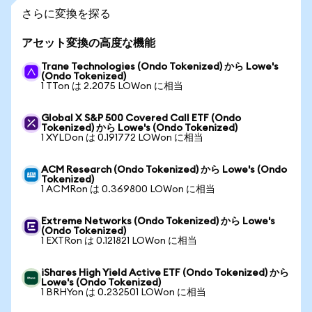
さらに変換を探る
アセット変換の高度な機能
Trane Technologies (Ondo Tokenized) から Lowe's
(Ondo Tokenized)
1 TTon は 2.2075 LOWon に相当
Global X S&P 500 Covered Call ETF (Ondo
Tokenized) から Lowe's (Ondo Tokenized)
1 XYLDon は 0.191772 LOWon に相当
ACM Research (Ondo Tokenized) から Lowe's (Ondo
Tokenized)
1 ACMRon は 0.369800 LOWon に相当
Extreme Networks (Ondo Tokenized) から Lowe's
(Ondo Tokenized)
1 EXTRon は 0.121821 LOWon に相当
iShares High Yield Active ETF (Ondo Tokenized) から
Lowe's (Ondo Tokenized)
1 BRHYon は 0.232501 LOWon に相当