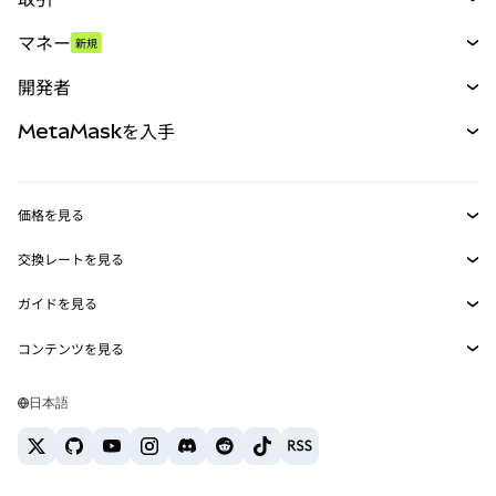
スワップ
マネー
新規
予測
新規
購入
開発者
パーペチュアル
新規
カード
ドキュメントを表示
MetaMaskを入手
RWA
mUSD
新規
ダッシュボード
トランザクションシールド
収益化
Smart Accounts Kit
Agent Wallet
新規
価格を見る
埋め込みウォレット
Snaps
ビットコインの価格
交換レートを見る
MetaMask Connect
イーサリアムの価格
報酬
新規
BTC→USD
Solanaの価格
ガイドを見る
Snaps
セキュリティ
ETH→USD
BTCの購入
Shiba Inuの価格
USDT→INR
コンテンツを見る
Web3サービス
サポート
ETHの購入
Pepeの価格
ビットコインウォレット
BTC→USDT
SOLの購入
キャリア
Tetherの価格
Solanaウォレット
日本語
BTC→INR
PEPEの購入
お問い合わせ
USDCの価格
おすすめの暗号資産カード
ETH→USDT
USDTの購入
Chanlinkの価格
おすすめのモバイル暗号資産ウォレット
USDT→PHP
USDCの購入