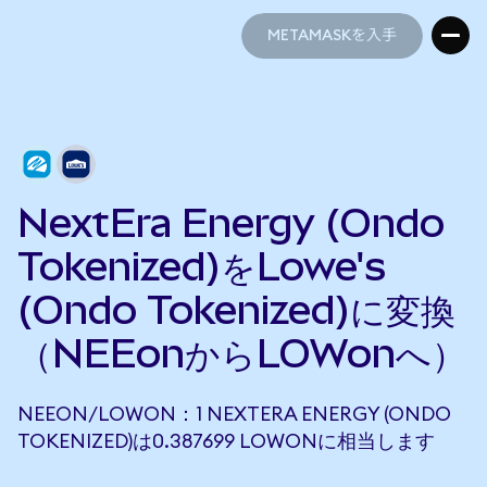
METAMASKを入手
METAMASKを入手
NextEra Energy (Ondo
Tokenized)をLowe's
(Ondo Tokenized)に変換
（NEEonからLOWonへ）
NEEON/LOWON：1 NEXTERA ENERGY (ONDO
TOKENIZED)は0.387699 LOWONに相当します