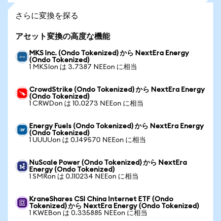
さらに変換を探る
アセット変換の高度な機能
MKS Inc. (Ondo Tokenized) から NextEra Energy
(Ondo Tokenized)
1 MKSIon は 3.7387 NEEon に相当
CrowdStrike (Ondo Tokenized) から NextEra Energy
(Ondo Tokenized)
1 CRWDon は 10.0273 NEEon に相当
Energy Fuels (Ondo Tokenized) から NextEra Energy
(Ondo Tokenized)
1 UUUUon は 0.149570 NEEon に相当
NuScale Power (Ondo Tokenized) から NextEra
Energy (Ondo Tokenized)
1 SMRon は 0.110234 NEEon に相当
KraneShares CSI China Internet ETF (Ondo
Tokenized) から NextEra Energy (Ondo Tokenized)
1 KWEBon は 0.335885 NEEon に相当