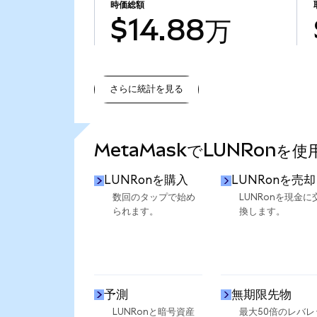
時価総額
$14.88万
さらに統計を見る
さらに統計を見る
MetaMaskでLUNRonを
LUNRonを購入
LUNRonを売却
数回のタップで始め
LUNRonを現金に
られます。
換します。
予測
無期限先物
LUNRonと暗号資産
最大50倍のレバレ