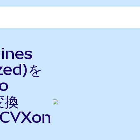
hines
zed)を
o
変換
CVXon