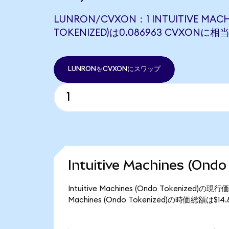
LUNRON/CVXON：1 INTUITIVE MACH
TOKENIZED)は0.086963 CVXONに
LUNRONをCVXONにスワップ
Intuitive Machines (O
Intuitive Machines (Ondo Tokenize
Machines (Ondo Tokenized)の時価総額は