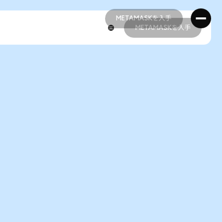
METAMASKを入手
METAMASKを入手
METAMASKを入手
METAMASKを入手