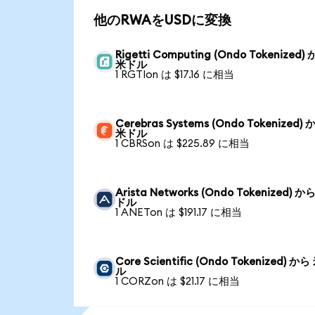
他のRWAをUSDに変換
Rigetti Computing (Ondo Tokenized)
米ドル
1 RGTIon は $17.16 に相当
Cerebras Systems (Ondo Tokenized) 
米ドル
1 CBRSon は $225.89 に相当
Arista Networks (Ondo Tokenized) か
ドル
1 ANETon は $191.17 に相当
Core Scientific (Ondo Tokenized) か
ル
1 CORZon は $21.17 に相当