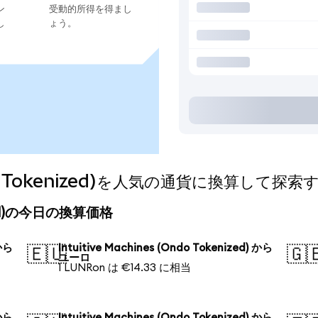
ン
受動的所得を得まし
し
ょう。
Ondo Tokenized)を人気の通貨に換算して探索
enized)の今日の換算価格
 から
Intuitive Machines (Ondo Tokenized) から
🇪🇺
🇬
ユーロ
1 LUNRon は €14.33 に相当
 から
Intuitive Machines (Ondo Tokenized) から