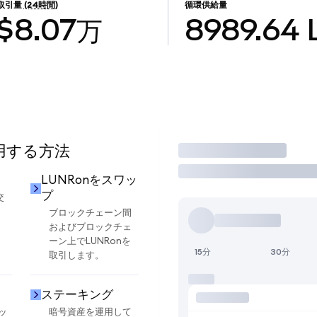
取引量
(24時間)
循環供給量
$8.07万
8989.64
使用する方法
取引
LUNRonをスワッ
プ
交
ブロックチェーン間
およびブロックチェ
ーン上でLUNRonを
15分
30分
取引します。
ステーキング
ッ
暗号資産を運用して