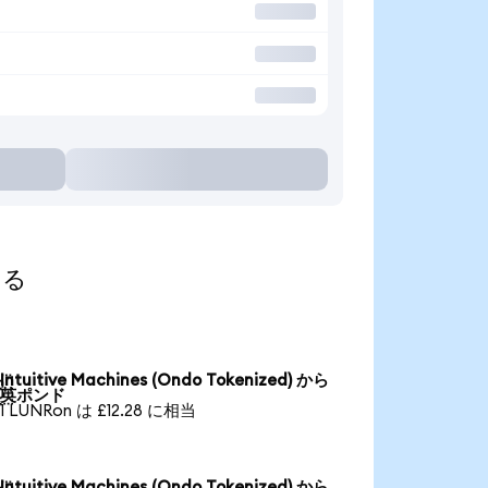
する
Intuitive Machines (Ondo Tokenized) から

英ポンド
1 LUNRon は £12.28 に相当
Intuitive Machines (Ondo Tokenized) から