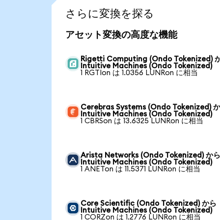
さらに変換を探る
アセット変換の高度な機能
Rigetti Computing (Ondo Tokenized)
Intuitive Machines (Ondo Tokenized)
1 RGTIon は 1.0356 LUNRon に相当
Cerebras Systems (Ondo Tokenized) 
Intuitive Machines (Ondo Tokenized)
1 CBRSon は 13.6325 LUNRon に相当
Arista Networks (Ondo Tokenized) か
Intuitive Machines (Ondo Tokenized)
1 ANETon は 11.5371 LUNRon に相当
Core Scientific (Ondo Tokenized) から
Intuitive Machines (Ondo Tokenized)
1 CORZon は 1.2776 LUNRon に相当