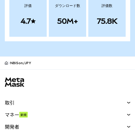
評価
ダウンロード数
評価数
4.7
50M+
75.8K
NBISon/JPY
MetaMaskサイトフッター
取引
スワップ
マネー
新規
予測
新規
購入
開発者
パーペチュアル
新規
カード
ドキュメントを表示