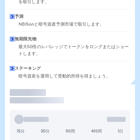
を取引します。
予測
NBISonと暗号資産予測市場で取引します。
無期限先物
最大50倍のレバレッジでトークンをロングまたはショー
トします。
ステーキング
暗号資産を運用して受動的所得を得ましょう。
取引
15分
30分
1時間
4時間
1日