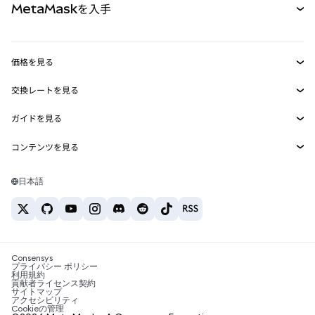
MetaMaskを入手
RWA
mUSD
新規
ダッシュボード
トランザクションシールド
収益化
Smart Accounts Kit
Agent Wallet
新規
価格を見る
埋め込みウォレット
Snaps
ビットコインの価格
交換レートを見る
MetaMask Connect
イーサリアムの価格
報酬
新規
BTC→USD
Solanaの価格
ガイドを見る
Snaps
セキュリティ
ETH→USD
BTCの購入
Shiba Inuの価格
USDT→INR
コンテンツを見る
Web3サービス
サポート
ETHの購入
Pepeの価格
ビットコインウォレット
BTC→USDT
SOLの購入
キャリア
Tetherの価格
Solanaウォレット
日本語
BTC→INR
PEPEの購入
お問い合わせ
USDCの価格
おすすめの暗号資産カード
ETH→USDT
USDTの購入
Chanlinkの価格
おすすめのモバイル暗号資産ウォレット
USDT→PHP
USDCの購入
Polymarketとは？
BTC→EUR
SHIBの購入
Consensys
税制関連ニュース
プライバシー ポリシー
利用規約
BNBの購入
貢献者ライセンス契約
暗号資産の購入方法は？
サイトマップ
アクセシビリティ
ビットコインを売るには？
Cookieの管理