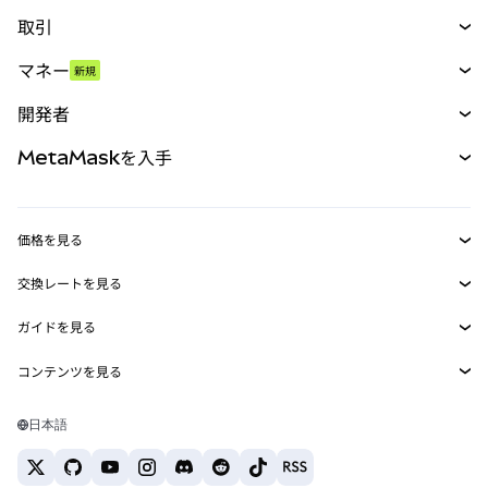
取引
スワップ
マネー
新規
予測
新規
購入
開発者
パーペチュアル
新規
カード
ドキュメントを表示
MetaMaskを入手
RWA
mUSD
新規
ダッシュボード
トランザクションシールド
収益化
Smart Accounts Kit
Agent Wallet
新規
価格を見る
埋め込みウォレット
Snaps
ビットコインの価格
交換レートを見る
MetaMask Connect
イーサリアムの価格
報酬
新規
BTC→USD
Solanaの価格
ガイドを見る
Snaps
セキュリティ
ETH→USD
BTCの購入
Shiba Inuの価格
USDT→INR
コンテンツを見る
Web3サービス
サポート
ETHの購入
Pepeの価格
ビットコインウォレット
BTC→USDT
SOLの購入
キャリア
Tetherの価格
Solanaウォレット
日本語
BTC→INR
PEPEの購入
お問い合わせ
USDCの価格
おすすめの暗号資産カード
ETH→USDT
USDTの購入