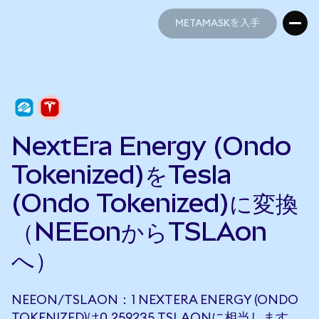
METAMASKを入手
METAMASKを入手
NextEra Energy (Ondo
Tokenized)をTesla
(Ondo Tokenized)に変換
（NEEonからTSLAon
へ）
NEEON/TSLAON：1 NEXTERA ENERGY (ONDO
TOKENIZED)は0.259235 TSLAONに相当します