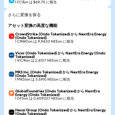
1 FCXon は $69.75 に相当
さらに変換を探る
アセット変換の高度な機能
CrowdStrike (Ondo Tokenized) から NextEra Energy
(Ondo Tokenized)
1 CRWDon は 9.9633 NEEon に相当
Vicor (Ondo Tokenized) から NextEra Energy (Ondo
Tokenized)
1 VICRon は 2.6137 NEEon に相当
MKS Inc. (Ondo Tokenized) から NextEra Energy
(Ondo Tokenized)
1 MKSIon は 3.5910 NEEon に相当
GlobalFoundries (Ondo Tokenized) から NextEra
Energy (Ondo Tokenized)
1 GFSon は 0.609327 NEEon に相当
Hesai Group (Ondo Tokenized) から NextEra Energy
(Ondo Tokenized)