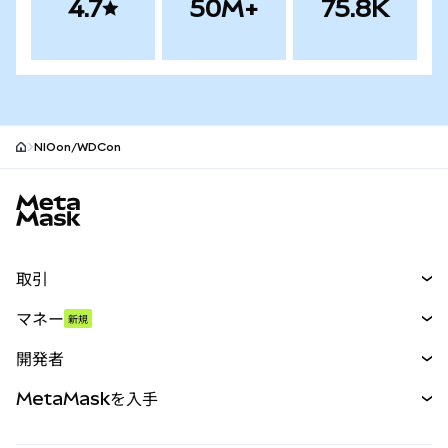
4.7
50M+
75.8K
NIOon/WDCon
MetaMaskサイトフッター
取引
スワップ
マネー
新規
予測
新規
購入
開発者
パーペチュアル
新規
カード
ドキュメントを表示
MetaMaskを入手
RWA
mUSD
新規
ダッシュボード
トランザクションシールド
収益化