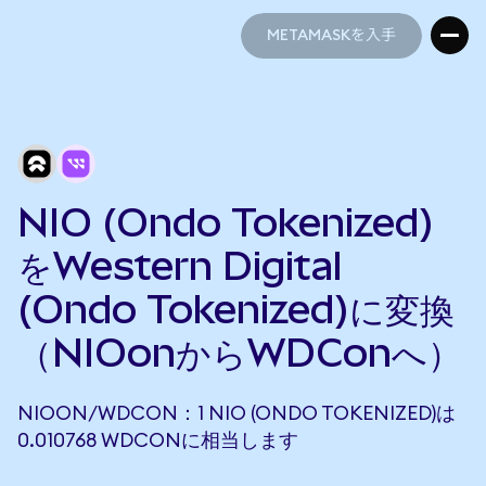
METAMASKを入手
METAMASKを入手
NIO (Ondo Tokenized)
をWestern Digital
(Ondo Tokenized)に変換
（NIOonからWDConへ）
NIOON/WDCON：1 NIO (ONDO TOKENIZED)は
0.010768 WDCONに相当します