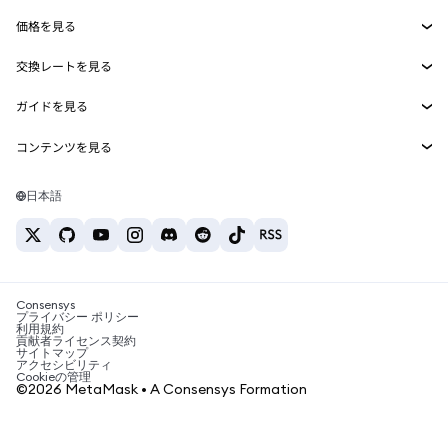
Smart Accounts Kit
Agent Wallet
新規
価格を見る
埋め込みウォレット
Snaps
ビットコインの価格
交換レートを見る
MetaMask Connect
イーサリアムの価格
報酬
新規
BTC→USD
Solanaの価格
ガイドを見る
Snaps
セキュリティ
ETH→USD
BTCの購入
Shiba Inuの価格
USDT→INR
コンテンツを見る
Web3サービス
サポート
ETHの購入
Pepeの価格
ビットコインウォレット
BTC→USDT
SOLの購入
キャリア
Tetherの価格
Solanaウォレット
日本語
BTC→INR
PEPEの購入
お問い合わせ
USDCの価格
おすすめの暗号資産カード
ETH→USDT
USDTの購入
Chanlinkの価格
おすすめのモバイル暗号資産ウォレット
USDT→PHP
USDCの購入
Polymarketとは？
BTC→EUR
SHIBの購入
Consensys
税制関連ニュース
プライバシー ポリシー
利用規約
BNBの購入
貢献者ライセンス契約
暗号資産の購入方法は？
サイトマップ
アクセシビリティ
ビットコインを売るには？
Cookieの管理
©2026 MetaMask • A Consensys Formation