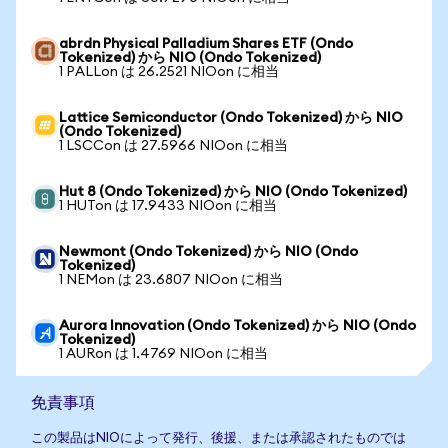
abrdn Physical Palladium Shares ETF (Ondo
Tokenized) から NIO (Ondo Tokenized)
1 PALLon は 26.2521 NIOon に相当
Lattice Semiconductor (Ondo Tokenized) から NIO
(Ondo Tokenized)
1 LSCCon は 27.5966 NIOon に相当
Hut 8 (Ondo Tokenized) から NIO (Ondo Tokenized)
1 HUTon は 17.9433 NIOon に相当
Newmont (Ondo Tokenized) から NIO (Ondo
Tokenized)
1 NEMon は 23.6807 NIOon に相当
Aurora Innovation (Ondo Tokenized) から NIO (Ondo
Tokenized)
1 AURon は 1.4769 NIOon に相当
免責事項
この製品はNIOによって発行、後援、または承認されたものでは