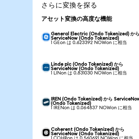
さらに変換を探る
アセット変換の高度な機能
General Electric (Ondo Tokenized) か
ServiceNow (Ondo Tokenized)
1 GEon は 0.623392 NOWon に相当
Linde plc (Ondo Tokenized) から
ServiceNow (Ondo Tokenized)
1 LINon は 0.831030 NOWon に相当
IREN (Ondo Tokenized) から ServiceNo
(Ondo Tokenized)
1 IRENon は 0.064837 NOWon に相当
Coherent (Ondo Tokenized) から
ServiceNow (Ondo Tokenized)
1 COHRon は 0.560691 NOWon に相当