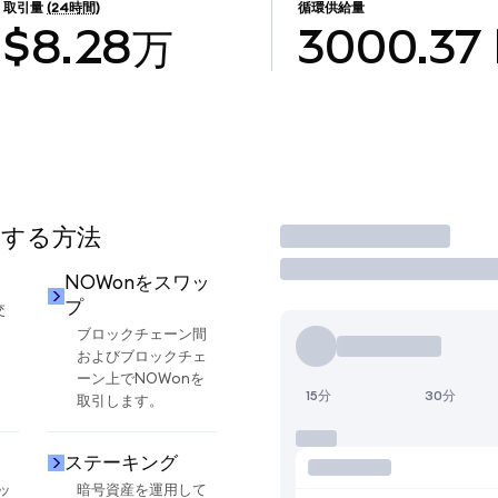
取引量
(24時間)
循環供給量
$8.28万
3000.37
用する方法
取引
NOWonをスワッ
プ
交
ブロックチェーン間
およびブロックチェ
ーン上でNOWonを
15分
30分
取引します。
ステーキング
ッ
暗号資産を運用して