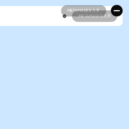
METAMASKを入手
METAMASKを入手
METAMASKを入手
METAMASKを入手