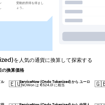
ン
受動的所得を得まし
し
ょう。
okenized)を人気の通貨に換算して探索する
)の今日の換算価格
米ドル
ServiceNow (Ondo Tokenized) から ユーロ
🇪🇺
🇬
1 NOWon は €524.01 に相当
日本円
ServiceNow (Ondo Tokenized) から 中国人