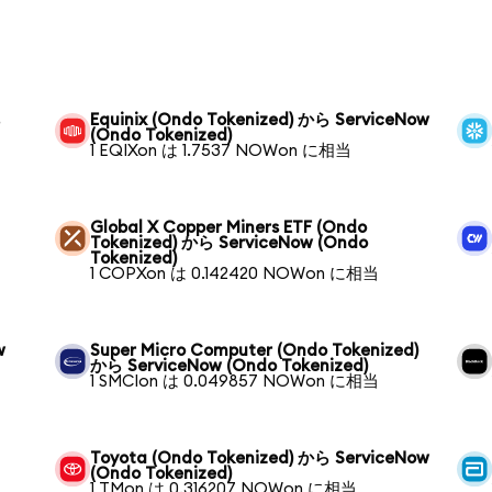
ら
Equinix (Ondo Tokenized) から ServiceNow
(Ondo Tokenized)
1 EQIXon は 1.7537 NOWon に相当
Global X Copper Miners ETF (Ondo
Tokenized) から ServiceNow (Ondo
Tokenized)
1 COPXon は 0.142420 NOWon に相当
w
Super Micro Computer (Ondo Tokenized)
から ServiceNow (Ondo Tokenized)
1 SMCIon は 0.049857 NOWon に相当
Toyota (Ondo Tokenized) から ServiceNow
(Ondo Tokenized)
1 TMon は 0.316207 NOWon に相当