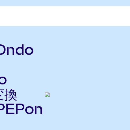
(Ondo
o
変換
EPon