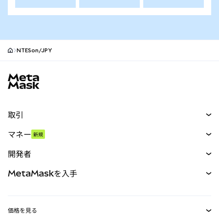
NTESon/JPY
MetaMaskサイトフッター
取引
スワップ
マネー
新規
予測
新規
購入
開発者
パーペチュアル
新規
カード
ドキュメントを表示
MetaMaskを入手
RWA
mUSD
新規
ダッシュボード
トランザクションシールド
収益化
Smart Accounts Kit
Agent Wallet
新規
価格を見る
埋め込みウォレット
Snaps