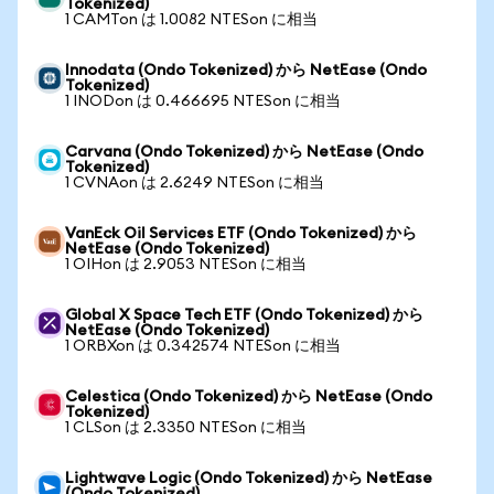
Tokenized)
1 CAMTon は 1.0082 NTESon に相当
Innodata (Ondo Tokenized) から NetEase (Ondo
Tokenized)
1 INODon は 0.466695 NTESon に相当
Carvana (Ondo Tokenized) から NetEase (Ondo
Tokenized)
1 CVNAon は 2.6249 NTESon に相当
VanEck Oil Services ETF (Ondo Tokenized) から
NetEase (Ondo Tokenized)
1 OIHon は 2.9053 NTESon に相当
Global X Space Tech ETF (Ondo Tokenized) から
NetEase (Ondo Tokenized)
1 ORBXon は 0.342574 NTESon に相当
Celestica (Ondo Tokenized) から NetEase (Ondo
Tokenized)
1 CLSon は 2.3350 NTESon に相当
Lightwave Logic (Ondo Tokenized) から NetEase