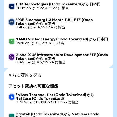
TTM Technologies (Ondo Tokenized) から 日本円
1 TTMIon は ￥22,080.27 に相当
SPDR Bloomberg 1-3 Month T-Bill ETF (Ondo
Tokenized) から 日本円
1 BILon は ￥14,557.64 に相当
NANO Nuclear Energy (Ondo Tokenized) から 日本円
1 NNEon は ￥2,995.16 に相当
Global X US Infrastructure Development ETF (Ondo
Tokenized) から 日本円
1 PAVEon は ￥9,212.74 に相当
さらに変換を探る
アセット変換の高度な機能
Enlivex Therapeutics (Ondo Tokenized) から
NetEase (Ondo Tokenized)
1 ENLVon は 0.001063 NTESon に相当
Camtek (Ondo Tokenized) から NetEase (Ondo