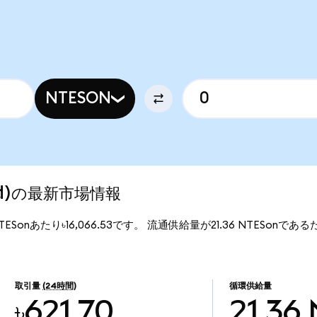
NTESON
zed)の最新市場情報
1NTESonあたり৳16,066.53です。 流通供給量が21.36 NTESonであるた
取引量
(24時間)
循環供給量
৳621.70
21.36