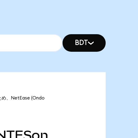
BDT
め、NetEase (Ondo
NTESon