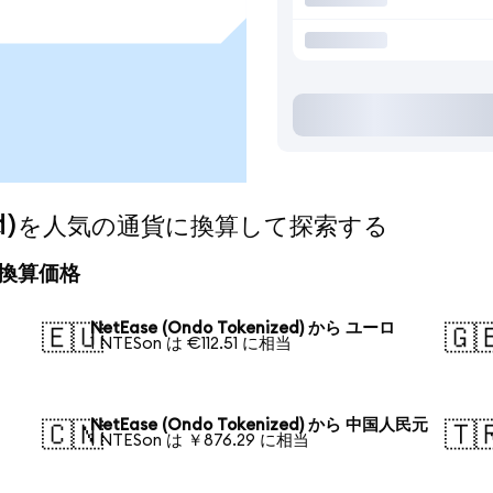
nized)を人気の通貨に換算して探索する
日の換算価格
NetEase (Ondo Tokenized) から ユーロ
🇪🇺
🇬
1 NTESon は €112.51 に相当
NetEase (Ondo Tokenized) から 中国人民元
🇨🇳
🇹
1 NTESon は ￥876.29 に相当