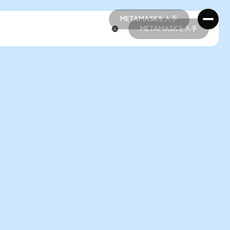
METAMASKを入手
METAMASKを入手
METAMASKを入手
METAMASKを入手