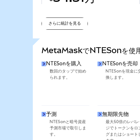
さらに統計を見る
さらに統計を見る
MetaMaskでNTESonを
NTESonを購入
NTESonを売却
数回のタップで始め
NTESonを現金に
られます。
換します。
予測
無期限先物
NTESonと暗号資産
最大50倍のレバレ
予測市場で取引しま
ジでトークンをロ
す。
グまたはショート