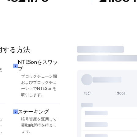
使用する方法
取引
NTESonをスワッ
プ
交
ブロックチェーン間
およびブロックチェ
ーン上でNTESonを
15分
30分
取引します。
ステーキング
ッ
暗号資産を運用して
ン
受動的所得を得まし
し
ょう。