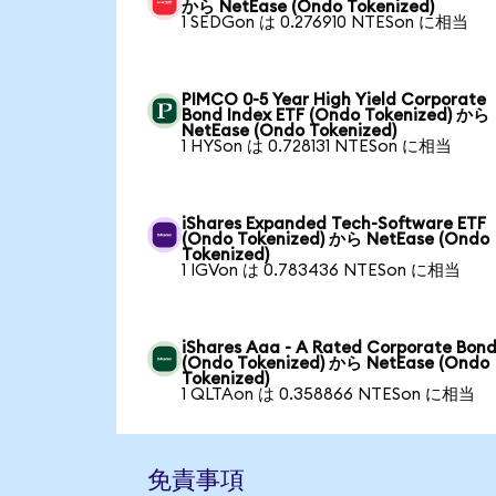
から NetEase (Ondo Tokenized)
1 SEDGon は 0.276910 NTESon に相当
PIMCO 0-5 Year High Yield Corporate
Bond Index ETF (Ondo Tokenized) から
NetEase (Ondo Tokenized)
1 HYSon は 0.728131 NTESon に相当
iShares Expanded Tech-Software ETF
(Ondo Tokenized) から NetEase (Ondo
Tokenized)
1 IGVon は 0.783436 NTESon に相当
iShares Aaa - A Rated Corporate Bond
(Ondo Tokenized) から NetEase (Ondo
Tokenized)
1 QLTAon は 0.358866 NTESon に相当
免責事項