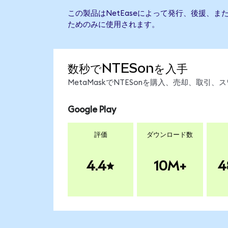
この製品はNetEaseによって発行、後援、
ためのみに使用されます。
数秒でNTESonを入手
MetaMaskでNTESonを購入、売却、取
Google Play
評価
ダウンロード数
4.4
10M+
4