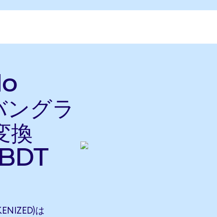
do
をバングラ
変換
BDT
ENIZED)は