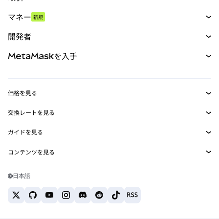
スワップ
マネー
新規
予測
新規
購入
開発者
パーペチュアル
新規
カード
ドキュメントを表示
MetaMaskを入手
RWA
mUSD
新規
ダッシュボード
トランザクションシールド
収益化
Smart Accounts Kit
Agent Wallet
新規
価格を見る
埋め込みウォレット
Snaps
ビットコインの価格
交換レートを見る
MetaMask Connect
イーサリアムの価格
報酬
新規
BTC→USD
Solanaの価格
ガイドを見る
Snaps
セキュリティ
ETH→USD
BTCの購入
Shiba Inuの価格
USDT→INR
コンテンツを見る
Web3サービス
サポート
ETHの購入
Pepeの価格
ビットコインウォレット
BTC→USDT
SOLの購入
キャリア
Tetherの価格
Solanaウォレット
日本語
BTC→INR
PEPEの購入
お問い合わせ
USDCの価格
おすすめの暗号資産カード
ETH→USDT
USDTの購入
Chanlinkの価格
おすすめのモバイル暗号資産ウォレット
USDT→PHP
USDCの購入