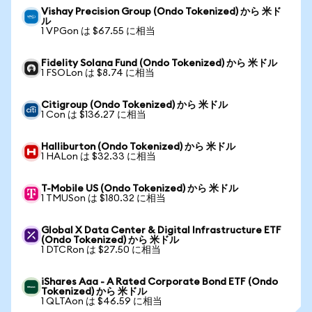
Vishay Precision Group (Ondo Tokenized) から 米ド
ル
1 VPGon は $67.55 に相当
Fidelity Solana Fund (Ondo Tokenized) から 米ドル
1 FSOLon は $8.74 に相当
Citigroup (Ondo Tokenized) から 米ドル
1 Con は $136.27 に相当
Halliburton (Ondo Tokenized) から 米ドル
1 HALon は $32.33 に相当
T-Mobile US (Ondo Tokenized) から 米ドル
1 TMUSon は $180.32 に相当
Global X Data Center & Digital Infrastructure ETF
(Ondo Tokenized) から 米ドル
1 DTCRon は $27.50 に相当
iShares Aaa - A Rated Corporate Bond ETF (Ondo
Tokenized) から 米ドル
1 QLTAon は $46.59 に相当