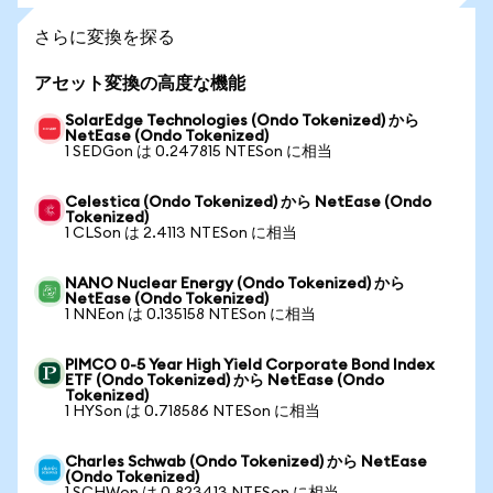
さらに変換を探る
アセット変換の高度な機能
SolarEdge Technologies (Ondo Tokenized) から
NetEase (Ondo Tokenized)
1 SEDGon は 0.247815 NTESon に相当
Celestica (Ondo Tokenized) から NetEase (Ondo
Tokenized)
1 CLSon は 2.4113 NTESon に相当
NANO Nuclear Energy (Ondo Tokenized) から
NetEase (Ondo Tokenized)
1 NNEon は 0.135158 NTESon に相当
PIMCO 0-5 Year High Yield Corporate Bond Index
ETF (Ondo Tokenized) から NetEase (Ondo
Tokenized)
1 HYSon は 0.718586 NTESon に相当
Charles Schwab (Ondo Tokenized) から NetEase
(Ondo Tokenized)