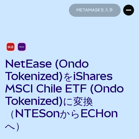
METAMASKを入手
METAMASKを入手
NetEase (Ondo
Tokenized)をiShares
MSCI Chile ETF (Ondo
Tokenized)に変換
（NTESonからECHon
へ）