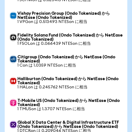
1 SCHWon は 0.823413 NTESon に相当
Vishay Precision Group (Ondo Tokenized) から
NetEase (Ondo Tokenized)
1 VPGon は 0.513493 NTESon に相当
Fidelity Solana Fund (Ondo Tokenized) から NetEase
(Ondo Tokenized)
1 FSOLon は 0.066439 NTESon に相当
Citigroup (Ondo Tokenized) から NetEase (Ondo
Tokenized)
1 Con は 1.0359 NTESon に相当
Halliburton (Ondo Tokenized) から NetEase (Ondo
Tokenized)
1 HALon は 0.245762 NTESon に相当
T-Mobile US (Ondo Tokenized) から NetEase (Ondo
Tokenized)
1 TMUSon は 1.3707 NTESon に相当
Global X Data Center & Digital Infrastructure ETF
(Ondo Tokenized) から NetEase (Ondo Tokenized)
1 DTCRon は 0.209046 NTESon に相当