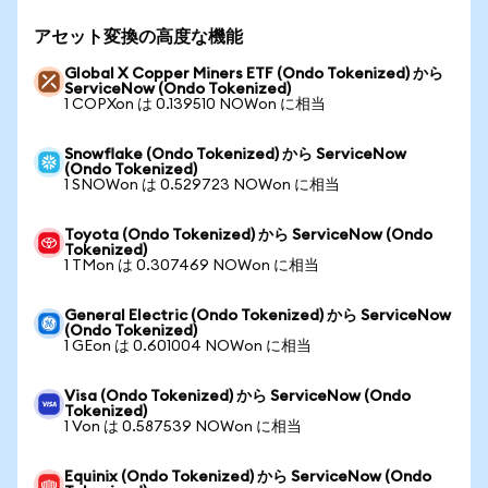
アセット変換の高度な機能
Global X Copper Miners ETF (Ondo Tokenized) から
ServiceNow (Ondo Tokenized)
1 COPXon は 0.139510 NOWon に相当
Snowflake (Ondo Tokenized) から ServiceNow
(Ondo Tokenized)
1 SNOWon は 0.529723 NOWon に相当
Toyota (Ondo Tokenized) から ServiceNow (Ondo
Tokenized)
1 TMon は 0.307469 NOWon に相当
General Electric (Ondo Tokenized) から ServiceNow
(Ondo Tokenized)
1 GEon は 0.601004 NOWon に相当
Visa (Ondo Tokenized) から ServiceNow (Ondo
Tokenized)
1 Von は 0.587539 NOWon に相当
Equinix (Ondo Tokenized) から ServiceNow (Ondo