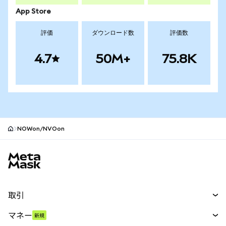
App Store
評価
ダウンロード数
評価数
4.7
50M+
75.8K
NOWon/NVOon
MetaMaskサイトフッター
取引
スワップ
マネー
新規
予測
新規
購入