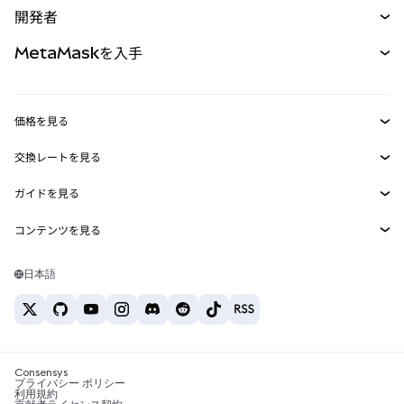
開発者
パーペチュアル
新規
カード
ドキュメントを表示
MetaMaskを入手
RWA
mUSD
新規
ダッシュボード
トランザクションシールド
収益化
Smart Accounts Kit
Agent Wallet
新規
価格を見る
埋め込みウォレット
Snaps
ビットコインの価格
交換レートを見る
MetaMask Connect
イーサリアムの価格
報酬
新規
BTC→USD
Solanaの価格
ガイドを見る
Snaps
セキュリティ
ETH→USD
BTCの購入
Shiba Inuの価格
USDT→INR
コンテンツを見る
Web3サービス
サポート
ETHの購入
Pepeの価格
ビットコインウォレット
BTC→USDT
SOLの購入
キャリア
Tetherの価格
Solanaウォレット
日本語
BTC→INR
PEPEの購入
お問い合わせ
USDCの価格
おすすめの暗号資産カード
ETH→USDT
USDTの購入
Chanlinkの価格
おすすめのモバイル暗号資産ウォレット
USDT→PHP
USDCの購入
Polymarketとは？
BTC→EUR
SHIBの購入
Consensys
税制関連ニュース
プライバシー ポリシー
利用規約
BNBの購入