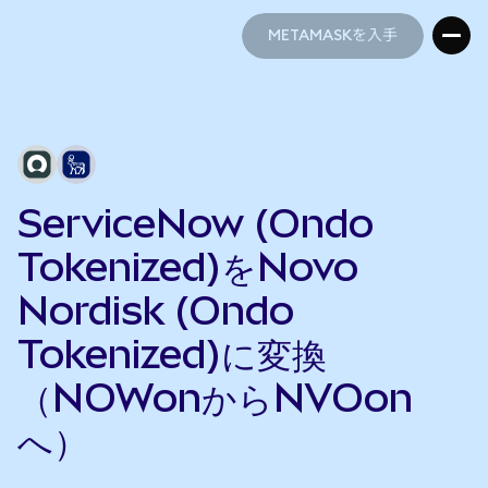
METAMASKを入手
METAMASKを入手
ServiceNow (Ondo
Tokenized)をNovo
Nordisk (Ondo
Tokenized)に変換
（NOWonからNVOon
へ）