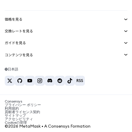
mUSD
新規
ダッシュボード
トランザクションシールド
収益化
Smart Accounts Kit
Agent Wallet
新規
価格を見る
埋め込みウォレット
Snaps
ビットコインの価格
交換レートを見る
MetaMask Connect
イーサリアムの価格
報酬
新規
BTC→USD
Solanaの価格
ガイドを見る
Snaps
セキュリティ
ETH→USD
BTCの購入
Shiba Inuの価格
USDT→INR
コンテンツを見る
Web3サービス
サポート
ETHの購入
Pepeの価格
ビットコインウォレット
BTC→USDT
SOLの購入
キャリア
Tetherの価格
Solanaウォレット
日本語
BTC→INR
PEPEの購入
お問い合わせ
USDCの価格
おすすめの暗号資産カード
ETH→USDT
USDTの購入
Chanlinkの価格
おすすめのモバイル暗号資産ウォレット
USDT→PHP
USDCの購入
Polymarketとは？
BTC→EUR
SHIBの購入
Consensys
税制関連ニュース
プライバシー ポリシー
利用規約
BNBの購入
貢献者ライセンス契約
暗号資産の購入方法は？
サイトマップ
アクセシビリティ
ビットコインを売るには？
Cookieの管理
©2026 MetaMask • A Consensys Formation