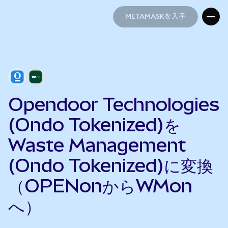
METAMASKを入手
METAMASKを入手
Opendoor Technologies
(Ondo Tokenized)を
Waste Management
(Ondo Tokenized)に変換
（OPENonからWMon
へ）