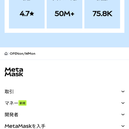
4.7
50M+
75.8K
OPENon/WMon
MetaMaskサイトフッター
取引
スワップ
マネー
新規
予測
新規
購入
開発者
パーペチュアル
新規
カード
ドキュメントを表示
MetaMaskを入手
RWA