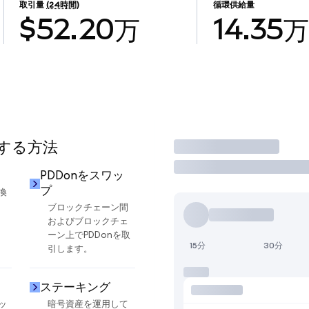
取引量
(24時間)
循環供給量
$52.20万
14.35万
用する方法
取引
PDDonをスワッ
プ
換
ブロックチェーン間
およびブロックチェ
ーン上でPDDonを取
15分
30分
引します。
ステーキング
ッ
暗号資産を運用して