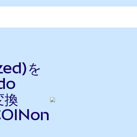
s
zed)を
do
変換
OINon