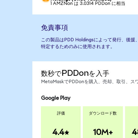
1 AMZNon は 3.0314 PDDon に相当
免責事項
この製品はPDD Holdingsによって発行、
特定するためのみに使用されます。
数秒でPDDonを入手
MetaMaskでPDDonを購入、売却、取引
Google Play
評価
ダウンロード数
4.4
10M+
4