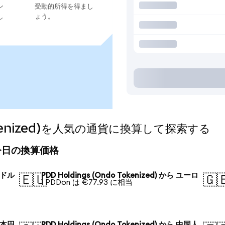
ン
受動的所得を得まし
し
ょう。
 Tokenized)を人気の通貨に換算して探索する
d)の今日の換算価格
 米ドル
PDD Holdings (Ondo Tokenized) から ユーロ
🇪🇺
🇬
1 PDDon は €77.93 に相当
 日本円
PDD Holdings (Ondo Tokenized) から 中国人