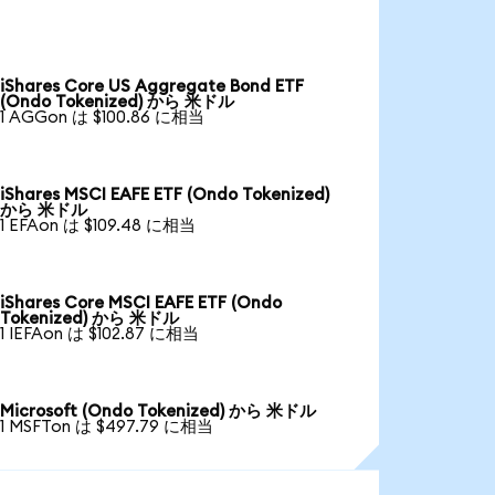
iShares Core US Aggregate Bond ETF
(Ondo Tokenized) から 米ドル
1 AGGon は $100.86 に相当
iShares MSCI EAFE ETF (Ondo Tokenized)
から 米ドル
1 EFAon は $109.48 に相当
iShares Core MSCI EAFE ETF (Ondo
Tokenized) から 米ドル
1 IEFAon は $102.87 に相当
Microsoft (Ondo Tokenized) から 米ドル
1 MSFTon は $497.79 に相当