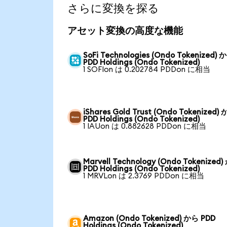
さらに変換を探る
アセット変換の高度な機能
SoFi Technologies (Ondo Tokenized) 
PDD Holdings (Ondo Tokenized)
1 SOFIon は 0.202784 PDDon に相当
iShares Gold Trust (Ondo Tokenized)
PDD Holdings (Ondo Tokenized)
1 IAUon は 0.882628 PDDon に相当
Marvell Technology (Ondo Tokenized
PDD Holdings (Ondo Tokenized)
1 MRVLon は 2.3769 PDDon に相当
Amazon (Ondo Tokenized) から PDD
Holdings (Ondo Tokenized)