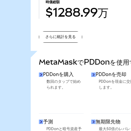
時価総額
$1288.99万
さらに統計を見る
さらに統計を見る
MetaMaskでPDDonを使
PDDonを購入
PDDonを売却
数回のタップで始め
PDDonを現金に交
られます。
します。
予測
無期限先物
PDDonと暗号資産予
最大50倍のレバレ