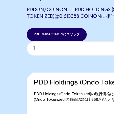
PDDON/COINON：1 PDD HOLDINGS 
TOKENIZED)は0.613388 COINONに
PDDONをCOINONにスワップ
PDD Holdings (Ondo T
PDD Holdings (Ondo Tokenized)の現
(Ondo Tokenized)の時価総額は$1288.99