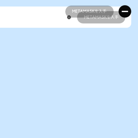
METAMASKを入手
METAMASKを入手
METAMASKを入手
METAMASKを入手