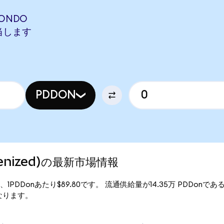
(ONDO
相当します
PDDON
okenized)の最新市場情報
行価格は、1PDDonあたり$89.80です。 流通供給量が14.35万 PDDonである
万となります。