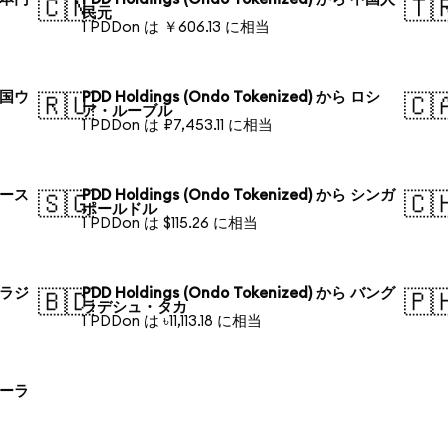
🇨🇳
🇹
民元
1 PDDon は ￥606.13 に相当
 韓国ウ
PDD Holdings (Ondo Tokenized) から ロシ
🇷🇺
🇨
ア・ルーブル
1 PDDon は ₽7,453.11 に相当
 オース
PDD Holdings (Ondo Tokenized) から シンガ
🇸🇬
🇨
ポールドル
1 PDDon は $115.26 に相当
 ブラジ
PDD Holdings (Ondo Tokenized) から バング
🇧🇩
🇵
ラデシュ・タカ
1 PDDon は ৳11,113.18 に相当
 ポーラ