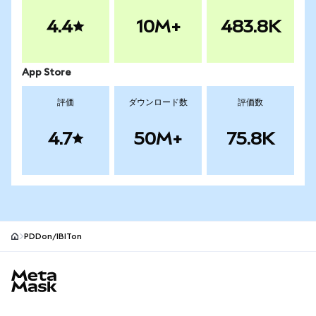
4.4
10M+
483.8K
App Store
評価
ダウンロード数
評価数
4.7
50M+
75.8K
PDDon/IBITon
MetaMaskサイトフッター