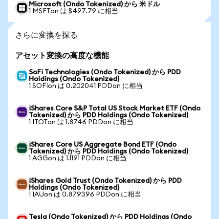
Microsoft (Ondo Tokenized) から 米ドル
1 MSFTon は $497.79 に相当
さらに変換を探る
アセット変換の高度な機能
SoFi Technologies (Ondo Tokenized) から PDD
Holdings (Ondo Tokenized)
1 SOFIon は 0.202041 PDDon に相当
iShares Core S&P Total US Stock Market ETF (Ondo
Tokenized) から PDD Holdings (Ondo Tokenized)
1 ITOTon は 1.8746 PDDon に相当
iShares Core US Aggregate Bond ETF (Ondo
Tokenized) から PDD Holdings (Ondo Tokenized)
1 AGGon は 1.1191 PDDon に相当
iShares Gold Trust (Ondo Tokenized) から PDD
Holdings (Ondo Tokenized)
1 IAUon は 0.879396 PDDon に相当
Tesla (Ondo Tokenized) から PDD Holdings (Ondo