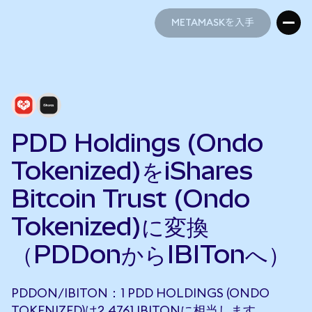
METAMASKを入手
METAMASKを入手
PDD Holdings (Ondo
Tokenized)をiShares
Bitcoin Trust (Ondo
Tokenized)に変換
（PDDonからIBITonへ）
PDDON/IBITON：1 PDD HOLDINGS (ONDO
TOKENIZED)は2.4761 IBITONに相当します