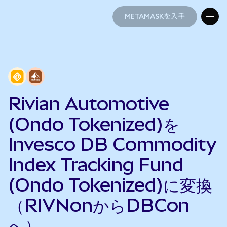
METAMASKを入手
METAMASKを入手
Rivian Automotive
(Ondo Tokenized)を
Invesco DB Commodity
Index Tracking Fund
(Ondo Tokenized)に変換
（RIVNonからDBCon
へ）