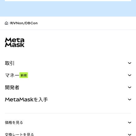
RIVNon/DBCon
MetaMaskサイトフッター
取引
スワップ
マネー
新規
予測
新規
購入
開発者
パーペチュアル
新規
カード
ドキュメントを表示
MetaMaskを入手
RWA
mUSD
新規
ダッシュボード
トランザクションシールド
収益化
Smart Accounts Kit
Agent Wallet
新規
価格を見る
埋め込みウォレット
Snaps
ビットコインの価格
交換レートを見る