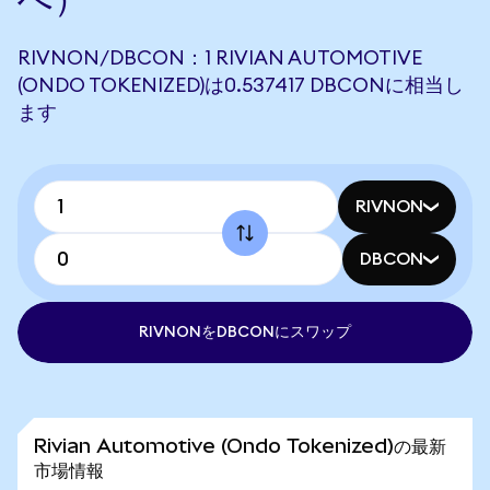
RIVNON/DBCON：1 RIVIAN AUTOMOTIVE
(ONDO TOKENIZED)は0.537417 DBCONに相当し
ます
RIVNON
DBCON
RIVNONをDBCONにスワップ
Rivian Automotive (Ondo Tokenized)の最新
市場情報