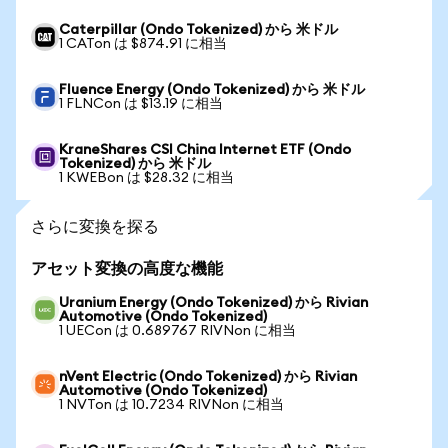
Caterpillar (Ondo Tokenized) から 米ドル
1 CATon は $874.91 に相当
Fluence Energy (Ondo Tokenized) から 米ドル
1 FLNCon は $13.19 に相当
KraneShares CSI China Internet ETF (Ondo
Tokenized) から 米ドル
1 KWEBon は $28.32 に相当
さらに変換を探る
アセット変換の高度な機能
Uranium Energy (Ondo Tokenized) から Rivian
Automotive (Ondo Tokenized)
1 UECon は 0.689767 RIVNon に相当
nVent Electric (Ondo Tokenized) から Rivian
Automotive (Ondo Tokenized)
1 NVTon は 10.7234 RIVNon に相当