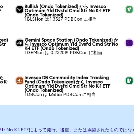
co
Bullish (Ondo Tokenized) から Invesco
F
Optimum Yld Dvsfd Cmd Str No K-1 ETF
(Ondo Tokenized)
1 BLSHon は 1.3527 PDBCon に相当
zed)
Gemini Space Station (Ondo Tokenized) か
Str
ら Invesco Optimum Yld Dvsfd Cmd Str No
K-1 ETF (Ondo Tokenized)
1 GEMIon は 0.232019 PDBCon に相当
から
Invesco DB Commodity Index Tracking
o K-
Fund (Ondo Tokenized) から Invesco
Optimum Yld Dvsfd Cmd Str No K-1 ETF
(Ondo Tokenized)
1 DBCon は 1.6665 PDBCon に相当
md Str No K-1 ETFによって発行、後援、または承認されたものではなく、Inve