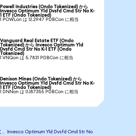
Powell Industries (Ondo Tokenized) から
Invesco Optimum Yld Dvsfd Cmd Str No K-
1 ETF (Ondo Tokenized)
1 POWLon は 12.2947 PDBCon に相当
Vanguard Real Estate ETF (Ondo
Tokenized) から Invesco Optimum Yld
Dvsfd Cmd Str No K-1 ETF (Ondo
Tokenized)
1 VNQon は 5.7831 PDBCon に相当
Denison Mines (Ondo Tokenized) から
Invesco Optimum Yld Dvsfd Cmd Str No K-
1 ETF (Ondo Tokenized)
1 DNNon は 0.187355 PDBCon に相当
sco Optimum Yld Dvsfd Cmd Str No