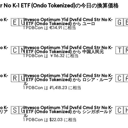
 Str No K-1 ETF (Ondo Tokenized)の今日の換算価格
o K-
Invesco Optimum Yld Dvsfd Cmd Str No K-
🇪🇺
🇬
1 ETF (Ondo Tokenized) から ユーロ
1 PDBCon は €14.91 に相当
o K-
Invesco Optimum Yld Dvsfd Cmd Str No K-
🇨🇳
🇹
1 ETF (Ondo Tokenized) から 中国人民元
1 PDBCon は ￥116.32 に相当
o K-
Invesco Optimum Yld Dvsfd Cmd Str No K-
🇷🇺
🇨
1 ETF (Ondo Tokenized) から ロシア・ルーブ
ル
1 PDBCon は ₽1,418.23 に相当
o K-
Invesco Optimum Yld Dvsfd Cmd Str No K-
🇸🇬
🇨
ラリア
1 ETF (Ondo Tokenized) から シンガポールド
ル
1 PDBCon は $22.03 に相当