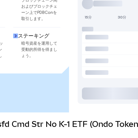
ブロックチェーン間
およびブロックチェ
ーン上でPDBConを
15分
30分
取引します。
ステーキング
ッ
暗号資産を運用して
ン
受動的所得を得まし
し
ょう。
vsfd Cmd Str No K-1 ETF (Ondo 