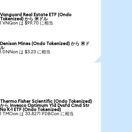
Vanguard Real Estate ETF (Ondo
Tokenized) から 米ドル
1 VNQon は $99.70 に相当
Denison Mines (Ondo Tokenized) から 米ド
ル
1 DNNon は $3.23 に相当
Thermo Fisher Scientific (Ondo Tokenized)
から Invesco Optimum Yld Dvsfd Cmd Str
No K-1 ETF (Ondo Tokenized)
1 TMOon は 33.8271 PDBCon に相当