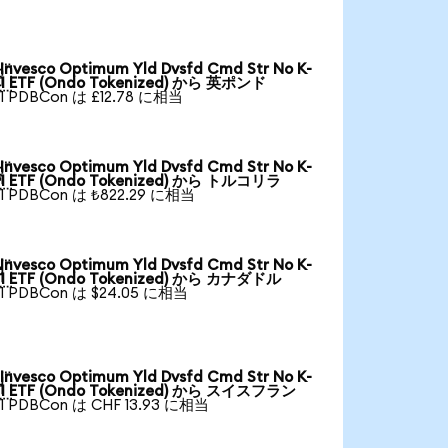
Invesco Optimum Yld Dvsfd Cmd Str No K-

1 ETF (Ondo Tokenized) から 英ポンド
1 PDBCon は £12.78 に相当
Invesco Optimum Yld Dvsfd Cmd Str No K-

1 ETF (Ondo Tokenized) から トルコリラ
1 PDBCon は ₺822.29 に相当
Invesco Optimum Yld Dvsfd Cmd Str No K-

1 ETF (Ondo Tokenized) から カナダドル
1 PDBCon は $24.05 に相当
Invesco Optimum Yld Dvsfd Cmd Str No K-

1 ETF (Ondo Tokenized) から スイスフラン
1 PDBCon は CHF 13.93 に相当