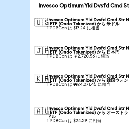
Invesco Optimum Yld Dvsfd Cmd
Invesco Optimum Yld Dvsfd Cmd Str N
🇺🇸
1 ETF (Ondo Tokenized) から 米ドル
1 PDBCon は $17.24 に相当
Invesco Optimum Yld Dvsfd Cmd Str N
🇯🇵
1 ETF (Ondo Tokenized) から 日本円
1 PDBCon は ￥2,720.56 に相当
Invesco Optimum Yld Dvsfd Cmd Str N
🇰🇷
1 ETF (Ondo Tokenized) から 韓国ウォン
1 PDBCon は ₩24,271.45 に相当
Invesco Optimum Yld Dvsfd Cmd Str N
🇦🇺
1 ETF (Ondo Tokenized) から オースト
ドル
1 PDBCon は $24.39 に相当