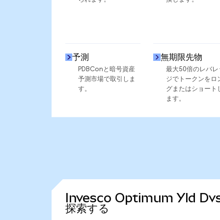
予測
無期限先物
PDBConと暗号資産
最大50倍のレバレ
予測市場で取引しま
ジでトークンをロ
す。
グまたはショート
ます。
Invesco Optimum Yld D
探索する