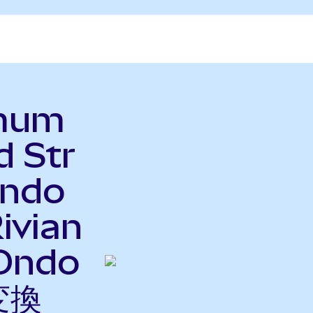
imum
d Str
Ondo
ivian
Ondo
変換