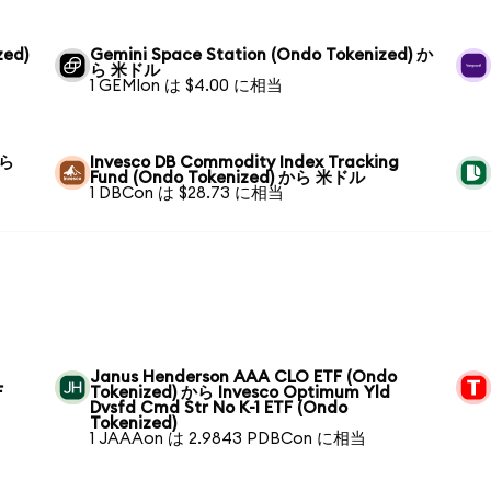
zed)
Gemini Space Station (Ondo Tokenized) か
ら 米ドル
1 GEMIon は $4.00 に相当
から
Invesco DB Commodity Index Tracking
Fund (Ondo Tokenized) から 米ドル
1 DBCon は $28.73 に相当
Janus Henderson AAA CLO ETF (Ondo
F
Tokenized) から Invesco Optimum Yld
Dvsfd Cmd Str No K-1 ETF (Ondo
Tokenized)
1 JAAAon は 2.9843 PDBCon に相当