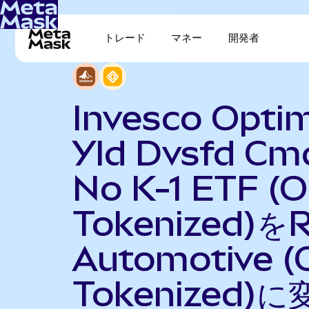
トレード
マネー
開発者
Invesco Opt
Yld Dvsfd Cm
No K-1 ETF (
Tokenized)をR
Automotive (
Tokenized)に