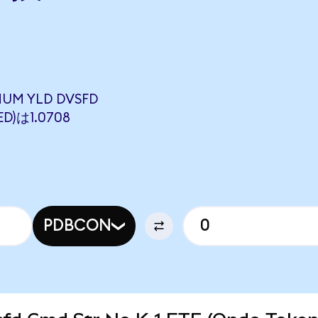
ら
UM YLD DVSFD
ED)は1.0708
PDBCON