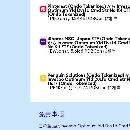
Pinterest (Ondo Tokenized) から Inves
Optimum Yld Dvsfd Cmd Str No K-1 ET
(Ondo Tokenized)
1 PINSon は 1.3445 PDBCon に相当
iShares MSCI Japan ETF (Ondo Tokeni
から Invesco Optimum Yld Dvsfd Cmd 
No K-1 ETF (Ondo Tokenized)
1 EWJon は 5.6166 PDBCon に相当
Penguin Solutions (Ondo Tokenized) 
Invesco Optimum Yld Dvsfd Cmd Str N
1 ETF (Ondo Tokenized)
1 PENGon は 2.7274 PDBCon に相当
免責事項
この製品はInvesco Optimum Yld Dvsfd C