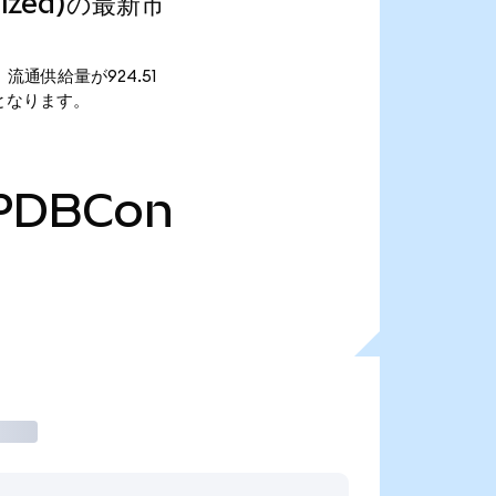
enized)の最新市
です。 流通供給量が924.51
59万となります。
PDBCon