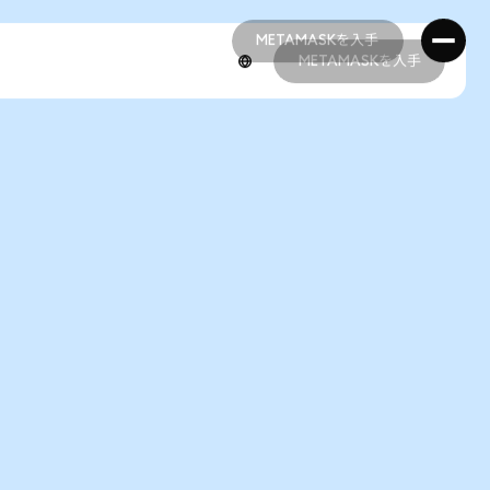
METAMASKを入手
METAMASKを入手
METAMASKを入手
METAMASKを入手