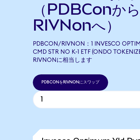
（PDBConか
RIVNonへ）
PDBCON/RIVNON：1 INVESCO OPTIM
CMD STR NO K-1 ETF (ONDO TOKENIZ
RIVNONに相当します
PDBCONをRIVNONにスワップ