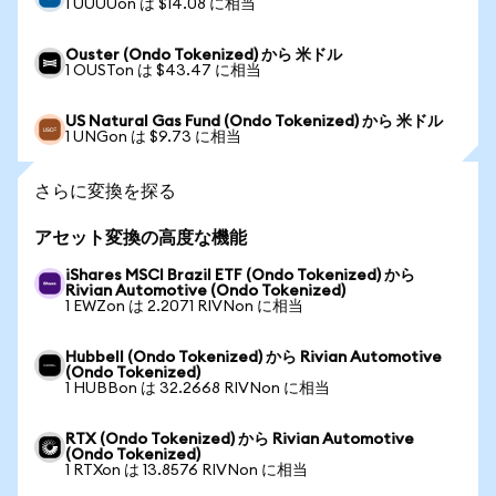
1 UUUUon は $14.08 に相当
Ouster (Ondo Tokenized) から 米ドル
1 OUSTon は $43.47 に相当
US Natural Gas Fund (Ondo Tokenized) から 米ドル
1 UNGon は $9.73 に相当
さらに変換を探る
アセット変換の高度な機能
iShares MSCI Brazil ETF (Ondo Tokenized) から
Rivian Automotive (Ondo Tokenized)
1 EWZon は 2.2071 RIVNon に相当
Hubbell (Ondo Tokenized) から Rivian Automotive
(Ondo Tokenized)
1 HUBBon は 32.2668 RIVNon に相当
RTX (Ondo Tokenized) から Rivian Automotive
(Ondo Tokenized)
1 RTXon は 13.8576 RIVNon に相当