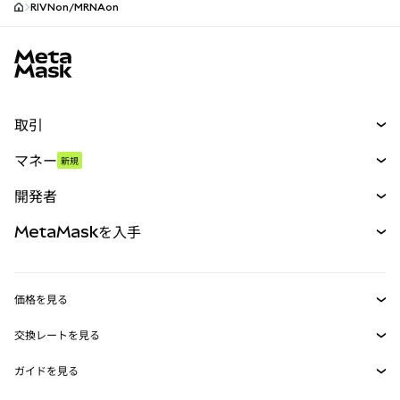
RIVNon/MRNAon
MetaMaskサイトフッター
取引
スワップ
マネー
新規
予測
新規
購入
開発者
パーペチュアル
新規
カード
ドキュメントを表示
MetaMaskを入手
RWA
mUSD
新規
ダッシュボード
トランザクションシールド
収益化
Smart Accounts Kit
Agent Wallet
新規
価格を見る
埋め込みウォレット
Snaps
ビットコインの価格
交換レートを見る
MetaMask Connect
イーサリアムの価格
報酬
新規
BTC→USD
Solanaの価格
ガイドを見る
Snaps
セキュリティ
ETH→USD
BTCの購入
Shiba Inuの価格