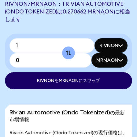
RIVNON/MRNAON：1 RIVIAN AUTOMOTIVE
(ONDO TOKENIZED)は0.270662 MRNAONに相当
します
RIVNON
MRNAON
RIVNONをMRNAONにスワップ
Rivian Automotive (Ondo Tokenized)の最新
市場情報
Rivian Automotive (Ondo Tokenized)の現行価格は、