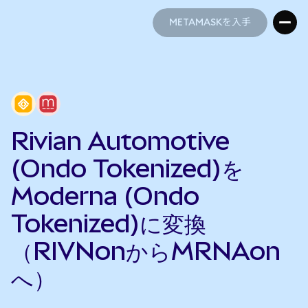
METAMASKを入手
METAMASKを入手
Rivian Automotive
(Ondo Tokenized)を
Moderna (Ondo
Tokenized)に変換
（RIVNonからMRNAon
へ）