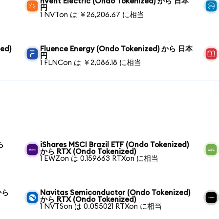
nVent Electric (Ondo Tokenized) から 日本
円
1 NVTon は ￥26,206.67 に相当
ed)
Fluence Energy (Ondo Tokenized) から 日本
円
1 FLNCon は ￥2,086.18 に相当
ら
iShares MSCI Brazil ETF (Ondo Tokenized)
から RTX (Ondo Tokenized)
1 EWZon は 0.159663 RTXon に相当
 から
Navitas Semiconductor (Ondo Tokenized)
から RTX (Ondo Tokenized)
1 NVTSon は 0.055021 RTXon に相当