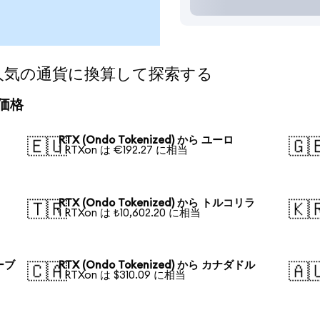
d)を人気の通貨に換算して探索する
算価格
RTX (Ondo Tokenized) から ユーロ
🇪🇺
🇬
1 RTXon は €192.27 に相当
RTX (Ondo Tokenized) から トルコリラ
🇹🇷
🇰
1 RTXon は ₺10,602.20 に相当
ルーブ
RTX (Ondo Tokenized) から カナダドル
🇨🇦
🇦
1 RTXon は $310.09 に相当