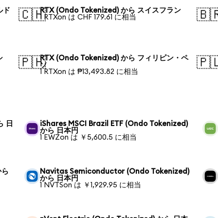
ールド
RTX (Ondo Tokenized) から スイスフラン
🇨🇭
🇧
1 RTXon は CHF 179.61 に相当
シ
RTX (Ondo Tokenized) から フィリピン・ペ
🇵🇭
🇵
ソ
1 RTXon は ₱13,493.82 に相当
から 日
iShares MSCI Brazil ETF (Ondo Tokenized)
から 日本円
1 EWZon は ￥5,600.5 に相当
 から
Navitas Semiconductor (Ondo Tokenized)
から 日本円
1 NVTSon は ￥1,929.95 に相当