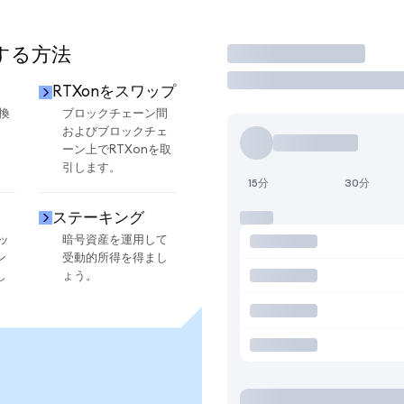
用する方法
取引
RTXonをスワップ
換
ブロックチェーン間
およびブロックチェ
ーン上でRTXonを取
引します。
15分
30分
ステーキング
ッ
暗号資産を運用して
ン
受動的所得を得まし
し
ょう。