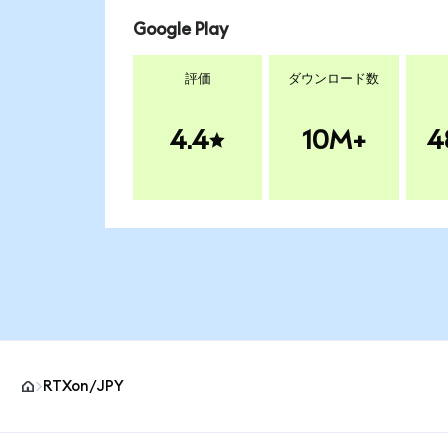
Google Play
評価
ダウンロード数
4.4
10M+
4
RTXon/JPY
MetaMaskサイトフッター