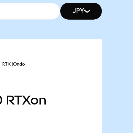
JPY
RTX (Ondo
0
RTXon