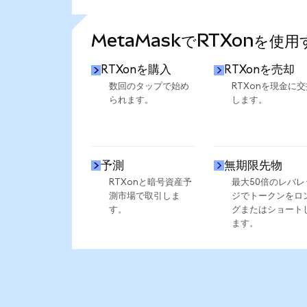
さらに統計を見る
MetaMaskでRTXonを使
RTXonを購入
RTXonを売却
数回のタップで始め
RTXonを現金に交
られます。
します。
予測
無期限先物
RTXonと暗号資産予
最大50倍のレバレ
測市場で取引しま
ジでトークンをロ
す。
グまたはショート
ます。