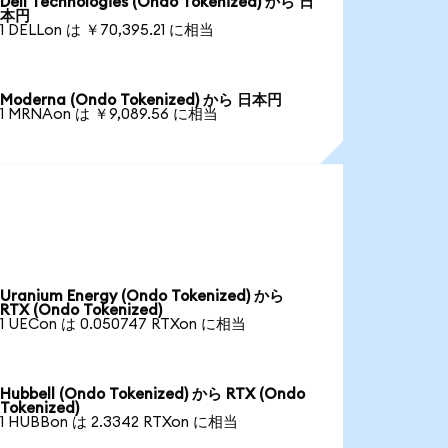
Dell Technologies (Ondo Tokenized) から 日
本円
1 DELLon は ￥70,395.21 に相当
Moderna (Ondo Tokenized) から 日本円
1 MRNAon は ￥9,089.56 に相当
Uranium Energy (Ondo Tokenized) から
RTX (Ondo Tokenized)
1 UECon は 0.050747 RTXon に相当
Hubbell (Ondo Tokenized) から RTX (Ondo
Tokenized)
1 HUBBon は 2.3342 RTXon に相当