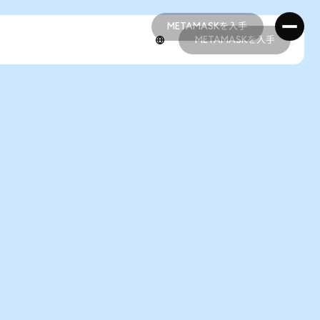
METAMASKを入手
METAMASKを入手
METAMASKを入手
METAMASKを入手