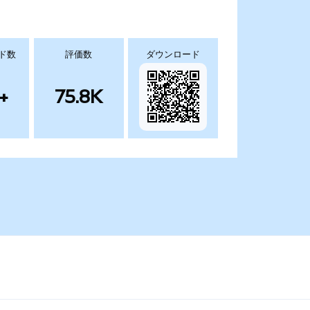
ド数
評価数
ダウンロード
+
75.8K