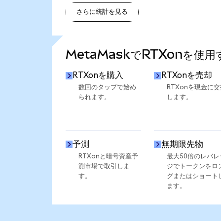
さらに統計を見る
さらに統計を見る
MetaMaskでRTXonを使
RTXonを購入
RTXonを売却
数回のタップで始め
RTXonを現金に交
られます。
します。
予測
無期限先物
RTXonと暗号資産予
最大50倍のレバレ
測市場で取引しま
ジでトークンをロ
す。
グまたはショート
ます。