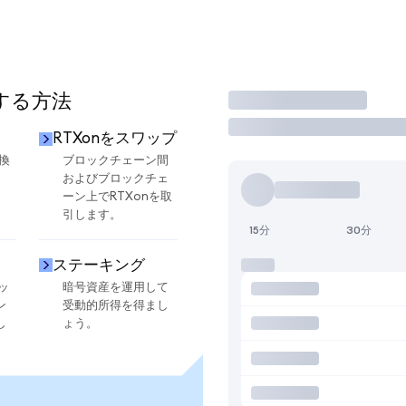
用する方法
取引
RTXonをスワップ
換
ブロックチェーン間
およびブロックチェ
ーン上でRTXonを取
引します。
15分
30分
ステーキング
ッ
暗号資産を運用して
ン
受動的所得を得まし
し
ょう。