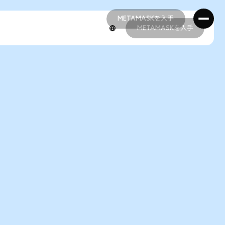
METAMASKを入手
METAMASKを入手
METAMASKを入手
METAMASKを入手