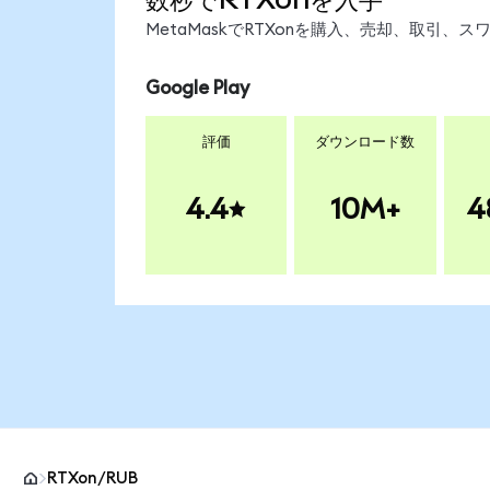
MetaMaskでRTXonを購入、売却、取引
Google Play
評価
ダウンロード数
4.4
10M+
4
RTXon/RUB