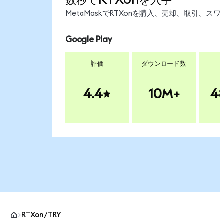
MetaMaskでRTXonを購入、売却、取引
Google Play
評価
ダウンロード数
4.4
10M+
4
RTXon/TRY