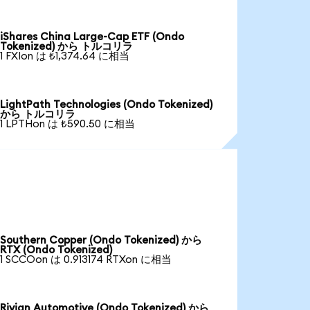
iShares China Large-Cap ETF (Ondo
Tokenized) から トルコリラ
1 FXIon は ₺1,374.64 に相当
LightPath Technologies (Ondo Tokenized)
から トルコリラ
1 LPTHon は ₺590.50 に相当
Southern Copper (Ondo Tokenized) から
RTX (Ondo Tokenized)
1 SCCOon は 0.913174 RTXon に相当
Rivian Automotive (Ondo Tokenized) から