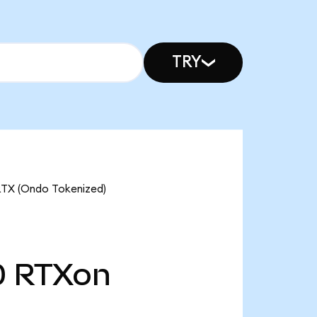
TRY
(Ondo Tokenized)
0
RTXon