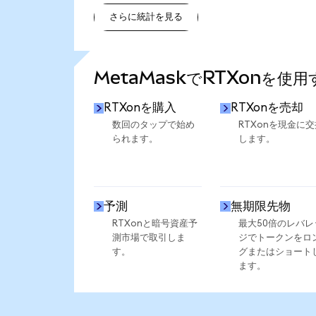
さらに統計を見る
さらに統計を見る
MetaMaskでRTXonを使
RTXonを購入
RTXonを売却
数回のタップで始め
RTXonを現金に交
られます。
します。
予測
無期限先物
RTXonと暗号資産予
最大50倍のレバレ
測市場で取引しま
ジでトークンをロ
す。
グまたはショート
ます。