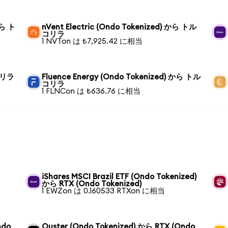
から ト
nVent Electric (Ondo Tokenized) から トル
コリラ
1 NVTon は ₺7,925.42 に相当
コリラ
Fluence Energy (Ondo Tokenized) から トル
コリラ
1 FLNCon は ₺636.76 に相当
ら
iShares MSCI Brazil ETF (Ondo Tokenized)
から RTX (Ondo Tokenized)
1 EWZon は 0.160533 RTXon に相当
ndo
Ouster (Ondo Tokenized) から RTX (Ondo