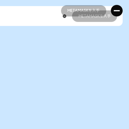
METAMASKを入手
METAMASKを入手
METAMASKを入手
METAMASKを入手