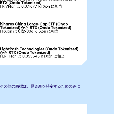
RTX (Ondo Tokenized)
1 RIVNon は 0.071877 RTXon に相当
iShares China Large-Cap ETF (Ondo
Tokenized) から RTX (Ondo Tokenized)
1 FXIon は 0.129306 RTXon に相当
LightPath Technologies (Ondo Tokenized)
から RTX (Ondo Tokenized)
1 LPTHon は 0.055545 RTXon に相当
びその他の商標は、原資産を特定するためのみに