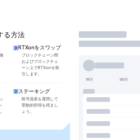
用する方法
取引
RTXonをスワップ
換
ブロックチェーン間
およびブロックチェ
ーン上でRTXonを取
引します。
15分
30分
ステーキング
ッ
暗号資産を運用して
ン
受動的所得を得まし
し
ょう。