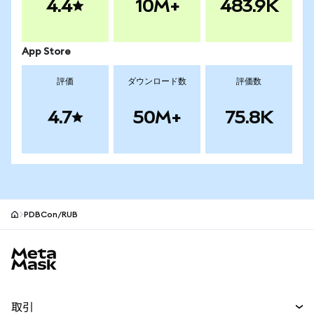
4.4
10M+
483.9K
App Store
評価
ダウンロード数
評価数
4.7
50M+
75.8K
PDBCon/RUB
MetaMaskサイトフッター
取引