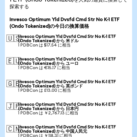
探索する
Invesco Optimum Yld Dvsfd Cmd Str No K-1 ETF
(Ondo Tokenized)の今日の換算価格
Invesco Optimum Yld Dvsfd Cmd Str No K-1 ETF
🇺🇸
(Ondo Tokenized) から 米ドル
1 PDBCon は $17.54 に相当
Invesco Optimum Yld Dvsfd Cmd Str No K-1 ETF
🇪🇺
(Ondo Tokenized) から ユーロ
1 PDBCon は €15.17 に相当
Invesco Optimum Yld Dvsfd Cmd Str No K-1 ETF
🇬🇧
(Ondo Tokenized) から 英ポンド
1 PDBCon は £13.00 に相当
Invesco Optimum Yld Dvsfd Cmd Str No K-1 ETF
🇯🇵
(Ondo Tokenized) から 日本円
1 PDBCon は ￥2,767.13 に相当
Invesco Optimum Yld Dvsfd Cmd Str No K-1 ETF
🇨🇳
(Ondo Tokenized) から 中国人民元
1 PDBCon は ￥118.31 に相当