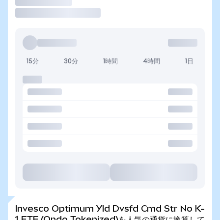
取引
15分
30分
1時間
4時間
1日
Invesco Optimum Yld Dvsfd Cmd Str No K-
1 ETF (Ondo Tokenized)を人気の通貨に換算して