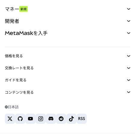
スワップ
マネー
新規
予測
新規
購入
開発者
パーペチュアル
新規
カード
ドキュメントを表示
MetaMaskを入手
RWA
mUSD
新規
ダッシュボード
トランザクションシールド
収益化
Smart Accounts Kit
Agent Wallet
新規
価格を見る
埋め込みウォレット
Snaps
ビットコインの価格
交換レートを見る
MetaMask Connect
イーサリアムの価格
報酬
新規
BTC→USD
Solanaの価格
ガイドを見る
Snaps
セキュリティ
ETH→USD
BTCの購入
Shiba Inuの価格
USDT→INR
コンテンツを見る
Web3サービス
サポート
ETHの購入
Pepeの価格
ビットコインウォレット
BTC→USDT
SOLの購入
キャリア
Tetherの価格
Solanaウォレット
日本語
BTC→INR
PEPEの購入
お問い合わせ
USDCの価格
おすすめの暗号資産カード
ETH→USDT
USDTの購入
Chanlinkの価格
おすすめのモバイル暗号資産ウォレット
USDT→PHP
USDCの購入
Polymarketとは？