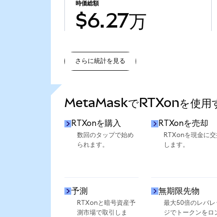
時価総額
$6.27万
さらに統計を見る
さらに統計を見る
MetaMaskでRTXonを使
RTXonを購入
RTXonを売却
数回のタップで始め
RTXonを現金に交
られます。
します。
予測
無期限先物
RTXonと暗号資産予
最大50倍のレバレ
測市場で取引しま
ジでトークンをロ