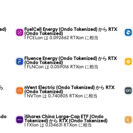
ed)
FuelCell Energy (Ondo Tokenized) から RTX
(Ondo Tokenized)
1 FCELon は 0.092662 RTXon に相当
ら
Fluence Energy (Ondo Tokenized) から RTX
(Ondo Tokenized)
1 FLNCon は 0.059016 RTXon に相当
から
nVent Electric (Ondo Tokenized) から RTX
(Ondo Tokenized)
1 NVTon は 0.740805 RTXon に相当
ndo
iShares China Large-Cap ETF (Ondo
Tokenized) から RTX (Ondo Tokenized)
1 FXIon は 0.134631 RTXon に相当