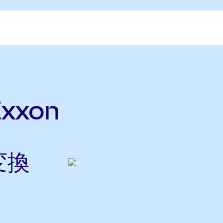
Exxon
変換