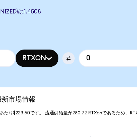
IZED)は1.4508
RTXON
)の最新市場情報
onあたり$223.50です。 流通供給量が280.72 RTXonであるため、RTX (O