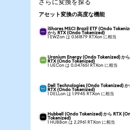
さらに変換を探る
アセット変換の高度な機能
iShares MSCI Brazil ETF (Ondo Tokeniz
から RTX (Ondo Tokenized)
1 EWZon は 0.161879 RTXon に相当
Uranium Energy (Ondo Tokenized) か
RTX (Ondo Tokenized)
1 UECon は 0.047651 RTXon に相当
Dell Technologies (Ondo Tokenized) 
RTX (Ondo Tokenized)
1 DELLon は 1.9945 RTXon に相当
Hubbell (Ondo Tokenized) から RTX (O
Tokenized)
1 HUBBon は 2.2961 RTXon に相当