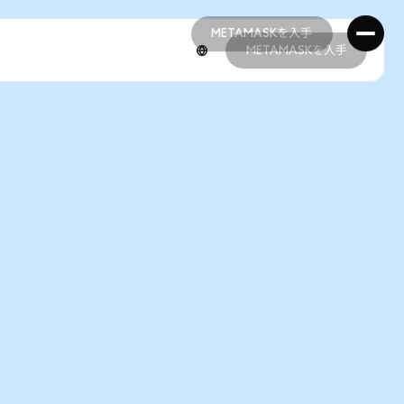
METAMASKを入手
METAMASKを入手
METAMASKを入手
METAMASKを入手