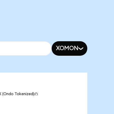
XOMON
ndo Tokenized)の