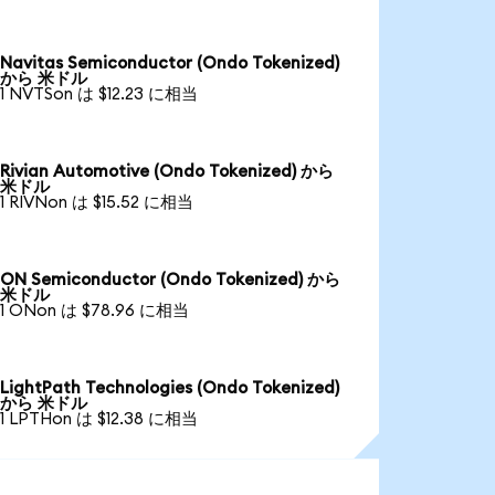
Navitas Semiconductor (Ondo Tokenized)
から 米ドル
1 NVTSon は $12.23 に相当
Rivian Automotive (Ondo Tokenized) から
米ドル
1 RIVNon は $15.52 に相当
ON Semiconductor (Ondo Tokenized) から
米ドル
1 ONon は $78.96 に相当
LightPath Technologies (Ondo Tokenized)
から 米ドル
1 LPTHon は $12.38 に相当