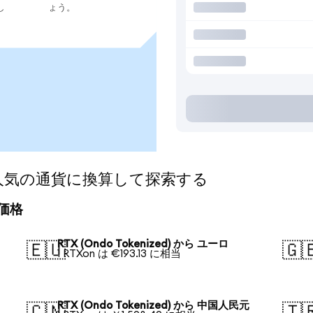
し
ょう。
d)を人気の通貨に換算して探索する
算価格
RTX (Ondo Tokenized) から ユーロ
🇪🇺
🇬
1 RTXon は €193.13 に相当
RTX (Ondo Tokenized) から 中国人民元
🇨🇳
🇹