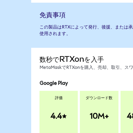
免責事項
この製品はRTXによって発行、後援、または
使用されます。
数秒でRTXonを入手
MetaMaskでRTXonを購入、売却、取引
Google Play
評価
ダウンロード数
4.4
10M+
4