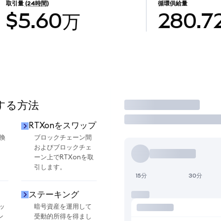
取引量
(24時間)
循環供給量
$5.60万
280.7
用する方法
取引
RTXonをスワップ
換
ブロックチェーン間
およびブロックチェ
ーン上でRTXonを取
引します。
15分
30分
ステーキング
ッ
暗号資産を運用して
ン
受動的所得を得まし