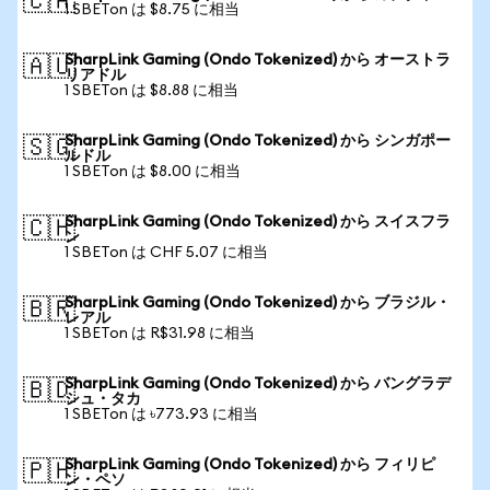
🇨🇦
1 SBETon は $8.75 に相当
SharpLink Gaming (Ondo Tokenized) から オーストラ
🇦🇺
リアドル
1 SBETon は $8.88 に相当
SharpLink Gaming (Ondo Tokenized) から シンガポー
🇸🇬
ルドル
1 SBETon は $8.00 に相当
SharpLink Gaming (Ondo Tokenized) から スイスフラ
🇨🇭
ン
1 SBETon は CHF 5.07 に相当
SharpLink Gaming (Ondo Tokenized) から ブラジル・
🇧🇷
レアル
1 SBETon は R$31.98 に相当
SharpLink Gaming (Ondo Tokenized) から バングラデ
🇧🇩
シュ・タカ
1 SBETon は ৳773.93 に相当
SharpLink Gaming (Ondo Tokenized) から フィリピ
🇵🇭
ン・ペソ