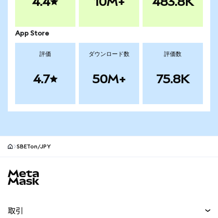
4.4
10M+
483.8K
App Store
評価
ダウンロード数
評価数
4.7
50M+
75.8K
SBETon/JPY
MetaMaskサイトフッター
取引