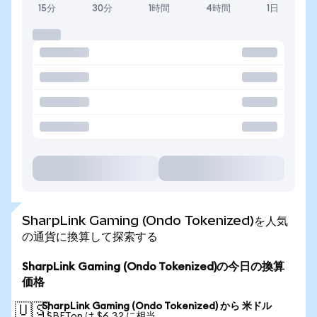
15分
30分
1時間
4時間
1日
SharpLink Gaming (Ondo Tokenized)を人気
の通貨に換算して探索する
SharpLink Gaming (Ondo Tokenized)の今日の換算
価格
SharpLink Gaming (Ondo Tokenized) から 米ドル
🇺🇸
1 SBETon は $6.32 に相当