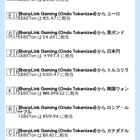
SharpLink Gaming (Ondo Tokenized) から ユーロ
🇪🇺
1 SBETon は €5.47 に相当
SharpLink Gaming (Ondo Tokenized) から 英ポンド
🇬🇧
1 SBETon は £4.68 に相当
SharpLink Gaming (Ondo Tokenized) から 日本円
🇯🇵
1 SBETon は ￥997.4 に相当
SharpLink Gaming (Ondo Tokenized) から トルコリラ
🇹🇷
1 SBETon は ₺301.47 に相当
SharpLink Gaming (Ondo Tokenized) から 韓国ウォン
🇰🇷
1 SBETon は ₩8,898.52 に相当
SharpLink Gaming (Ondo Tokenized) から ロシア・ル
🇷🇺
ーブル
1 SBETon は ₽519.96 に相当
SharpLink Gaming (Ondo Tokenized) から カナダドル
🇨🇦
1 SBETon は $8.82 に相当