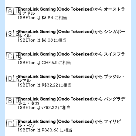
SharpLink Gaming (Ondo Tokenized) から オーストラ
🇦🇺
リアドル
1 SBETon は $8.94 に相当
SharpLink Gaming (Ondo Tokenized) から シンガポー
🇸🇬
ルドル
1 SBETon は $8.08 に相当
SharpLink Gaming (Ondo Tokenized) から スイスフラ
🇨🇭
ン
1 SBETon は CHF 5.11 に相当
SharpLink Gaming (Ondo Tokenized) から ブラジル・
🇧🇷
レアル
1 SBETon は R$32.22 に相当
SharpLink Gaming (Ondo Tokenized) から バングラデ
🇧🇩
シュ・タカ
1 SBETon は ৳782.32 に相当
SharpLink Gaming (Ondo Tokenized) から フィリピ
🇵🇭
ン・ペソ
1 SBETon は ₱383.68 に相当