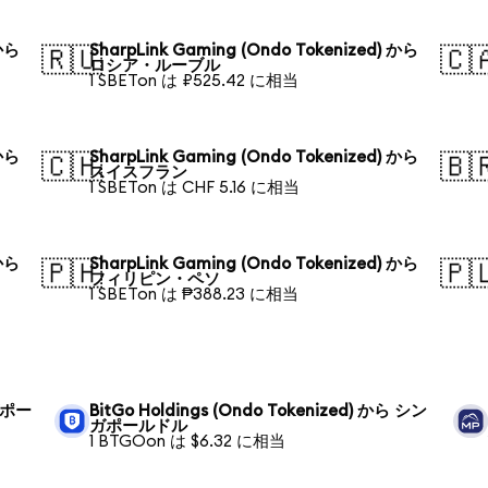
 から
SharpLink Gaming (Ondo Tokenized) から
🇷🇺
🇨
ロシア・ルーブル
1 SBETon は ₽525.42 に相当
 から
SharpLink Gaming (Ondo Tokenized) から
🇨🇭
🇧
スイスフラン
1 SBETon は CHF 5.16 に相当
 から
SharpLink Gaming (Ondo Tokenized) から
🇵🇭
🇵
フィリピン・ペソ
1 SBETon は ₱388.23 に相当
ンガポー
BitGo Holdings (Ondo Tokenized) から シン
ガポールドル
1 BTGOon は $6.32 に相当