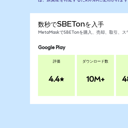
数秒でSBETonを入手
MetaMaskでSBETonを購入、売却、取
Google Play
評価
ダウンロード数
4.4
10M+
4