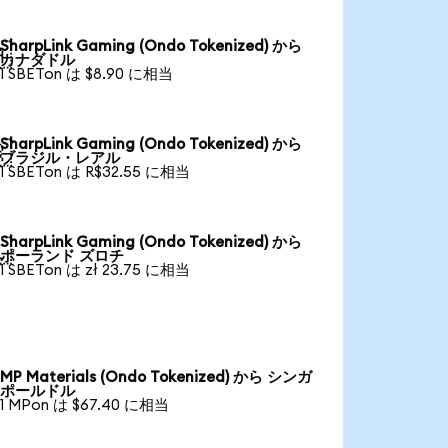
SharpLink Gaming (Ondo Tokenized) から

カナダドル
1 SBETon は $8.90 に相当
SharpLink Gaming (Ondo Tokenized) から

ブラジル・レアル
1 SBETon は R$32.55 に相当
SharpLink Gaming (Ondo Tokenized) から

ポーランド ズロチ
1 SBETon は zł 23.75 に相当
MP Materials (Ondo Tokenized) から シンガ
ポールドル
1 MPon は $67.40 に相当