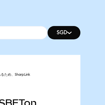
SGD
あるため、SharpLink
SBETon