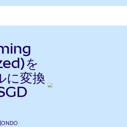
ming
zed)を
ルに変換
SGD
 (ONDO