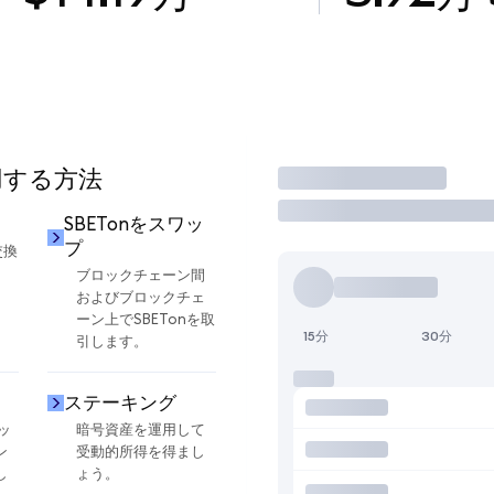
用する方法
取引
SBETonをスワッ
プ
交換
ブロックチェーン間
およびブロックチェ
ーン上でSBETonを取
15分
30分
引します。
ステーキング
ッ
暗号資産を運用して
ン
受動的所得を得まし
し
ょう。