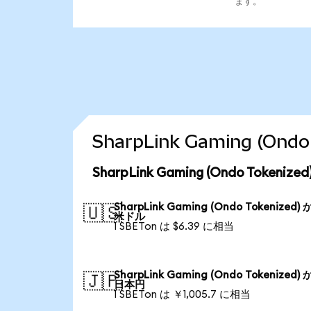
ます。
SharpLink Gaming (O
SharpLink Gaming (Ondo Toke
SharpLink Gaming (Ondo Tokenized)
🇺🇸
米ドル
1 SBETon は $6.39 に相当
SharpLink Gaming (Ondo Tokenized)
🇯🇵
日本円
1 SBETon は ￥1,005.7 に相当