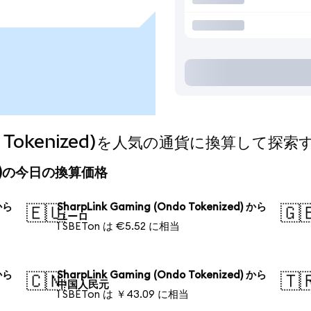
ndo Tokenized)を人気の通貨に換算して探索
nized)の今日の換算価格
 から
SharpLink Gaming (Ondo Tokenized) から
🇪🇺
🇬
ユーロ
1 SBETon は €5.52 に相当
 から
SharpLink Gaming (Ondo Tokenized) から
🇨🇳
🇹
中国人民元
1 SBETon は ￥43.09 に相当