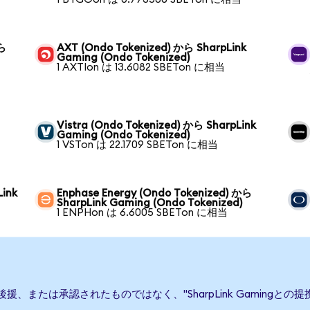
から
AXT (Ondo Tokenized) から SharpLink
Gaming (Ondo Tokenized)
1 AXTIon は 13.6082 SBETon に相当
Vistra (Ondo Tokenized) から SharpLink
Gaming (Ondo Tokenized)
1 VSTon は 22.1709 SBETon に相当
Link
Enphase Energy (Ondo Tokenized) から
SharpLink Gaming (Ondo Tokenized)
1 ENPHon は 6.6005 SBETon に相当
発行、後援、または承認されたものではなく、"SharpLink Gami
。