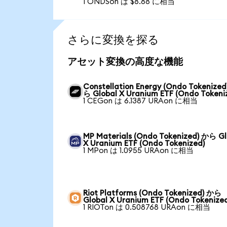
1 ONDSon は $8.88 に相当
さらに変換を探る
アセット変換の高度な機能
Constellation Energy (Ondo Tokenized
ら Global X Uranium ETF (Ondo Tokeni
1 CEGon は 6.1387 URAon に相当
MP Materials (Ondo Tokenized) から Gl
X Uranium ETF (Ondo Tokenized)
1 MPon は 1.0955 URAon に相当
Riot Platforms (Ondo Tokenized) から
Global X Uranium ETF (Ondo Tokenize
1 RIOTon は 0.508768 URAon に相当