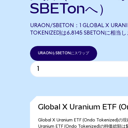
SBETonへ）
URAON/SBETON：1 GLOBAL X URANI
TOKENIZED)は6.8145 SBETONに相当
URAONをSBETONにスワップ
Global X Uranium ETF 
Global X Uranium ETF (Ondo Token
Uranium ETF (Ondo Tokenized)の時価総