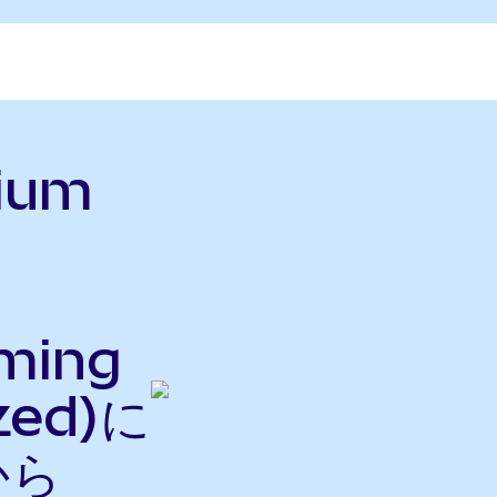
nium
ming
zed)に
から