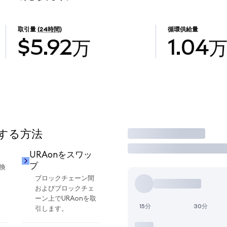
取引量
(24時間)
循環供給量
$5.92万
1.04
用する方法
取引
URAonをスワッ
プ
換
ブロックチェーン間
およびブロックチェ
ーン上でURAonを取
15分
30分
引します。