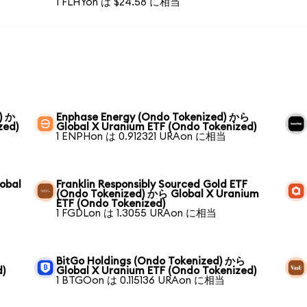
1 FLHYon は $24.58 に相当
) か
Enphase Energy (Ondo Tokenized) から
zed)
Global X Uranium ETF (Ondo Tokenized)
1 ENPHon は 0.912321 URAon に相当
obal
Franklin Responsibly Sourced Gold ETF
(Ondo Tokenized) から Global X Uranium
ETF (Ondo Tokenized)
1 FGDLon は 1.3055 URAon に相当
BitGo Holdings (Ondo Tokenized) から
d)
Global X Uranium ETF (Ondo Tokenized)
1 BTGOon は 0.115136 URAon に相当