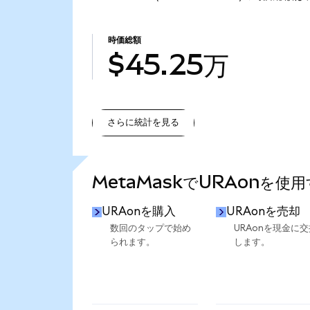
時価総額
$45.25万
さらに統計を見る
さらに統計を見る
MetaMaskでURAonを使
URAonを購入
URAonを売却
数回のタップで始め
URAonを現金に交
られます。
します。