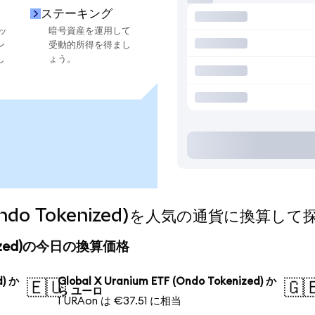
ステーキング
ッ
暗号資産を運用して
ン
受動的所得を得まし
し
ょう。
F (Ondo Tokenized)を人気の通貨に換算し
okenized)の今日の換算価格
d) か
Global X Uranium ETF (Ondo Tokenized) か
🇪🇺
🇬
ら ユーロ
1 URAon は €37.51 に相当