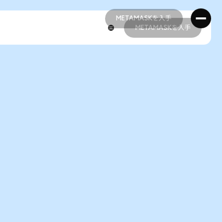
METAMASKを入手
METAMASKを入手
METAMASKを入手
METAMASKを入手