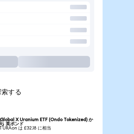
て探索する
Global X Uranium ETF (Ondo Tokenized) か

ら 英ポンド
1 URAon は £32.18 に相当