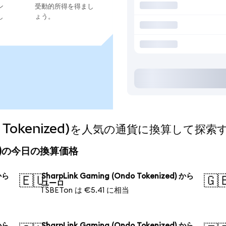
ン
受動的所得を得まし
し
ょう。
ndo Tokenized)を人気の通貨に換算して探索
nized)の今日の換算価格
 から
SharpLink Gaming (Ondo Tokenized) から
🇪🇺
🇬
ユーロ
1 SBETon は €5.41 に相当
 から
SharpLink Gaming (Ondo Tokenized) から