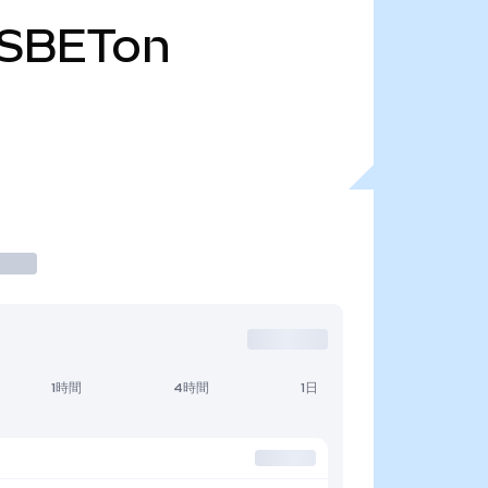
SBETon
1時間
4時間
1日