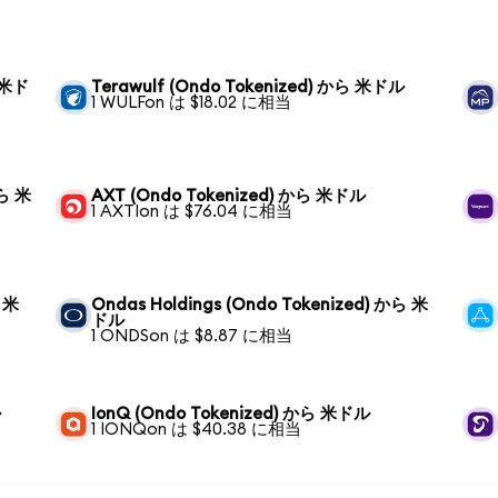
ら 米ド
Terawulf (Ondo Tokenized) から 米ドル
1 WULFon は $18.02 に相当
から 米
AXT (Ondo Tokenized) から 米ドル
1 AXTIon は $76.04 に相当
ら 米
Ondas Holdings (Ondo Tokenized) から 米
ドル
1 ONDSon は $8.87 に相当
ル
IonQ (Ondo Tokenized) から 米ドル
1 IONQon は $40.38 に相当