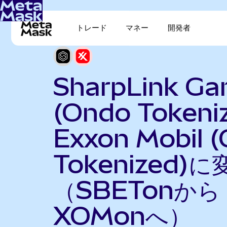
トレード
マネー
開発者
SharpLink Ga
(Ondo Tokeni
Exxon Mobil 
Tokenized)に
（SBETonから
XOMonへ）