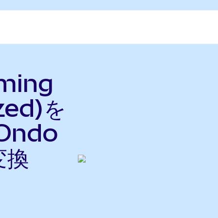
ming
zed)を
(Ondo
変換