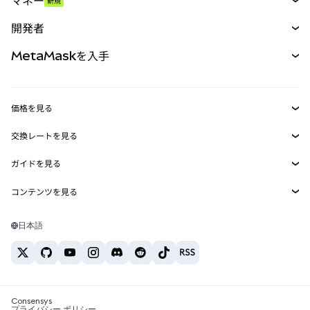
マネー
新規
予測
新規
購入
開発者
パーペチュアル
新規
カード
ドキュメントを表示
MetaMaskを入手
RWA
mUSD
新規
ダッシュボード
トランザクションシールド
収益化
Smart Accounts Kit
Agent Wallet
新規
価格を見る
埋め込みウォレット
Snaps
ビットコインの価格
交換レートを見る
MetaMask Connect
イーサリアムの価格
報酬
新規
BTC→USD
Solanaの価格
ガイドを見る
Snaps
セキュリティ
ETH→USD
BTCの購入
Shiba Inuの価格
USDT→INR
コンテンツを見る
Web3サービス
サポート
ETHの購入
Pepeの価格
ビットコインウォレット
BTC→USDT
SOLの購入
キャリア
Tetherの価格
Solanaウォレット
日本語
BTC→INR
PEPEの購入
お問い合わせ
USDCの価格
おすすめの暗号資産カード
ETH→USDT
USDTの購入
Chanlinkの価格
おすすめのモバイル暗号資産ウォレット
USDT→PHP
USDCの購入
Polymarketとは？
BTC→EUR
SHIBの購入
Consensys
税制関連ニュース
プライバシー ポリシー