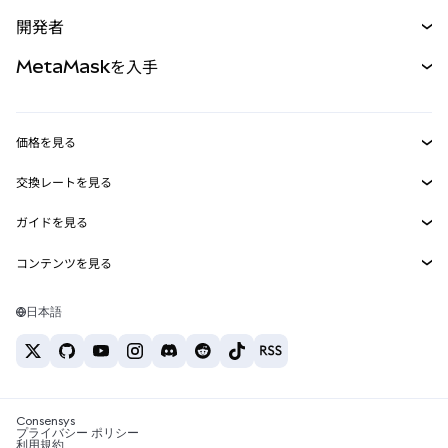
予測
新規
購入
開発者
パーペチュアル
新規
カード
ドキュメントを表示
MetaMaskを入手
RWA
mUSD
新規
ダッシュボード
トランザクションシールド
収益化
Smart Accounts Kit
Agent Wallet
新規
価格を見る
埋め込みウォレット
Snaps
ビットコインの価格
交換レートを見る
MetaMask Connect
イーサリアムの価格
報酬
新規
BTC→USD
Solanaの価格
ガイドを見る
Snaps
セキュリティ
ETH→USD
BTCの購入
Shiba Inuの価格
USDT→INR
コンテンツを見る
Web3サービス
サポート
ETHの購入
Pepeの価格
ビットコインウォレット
BTC→USDT
SOLの購入
キャリア
Tetherの価格
Solanaウォレット
日本語
BTC→INR
PEPEの購入
お問い合わせ
USDCの価格
おすすめの暗号資産カード
ETH→USDT
USDTの購入
Chanlinkの価格
おすすめのモバイル暗号資産ウォレット
USDT→PHP
USDCの購入
Polymarketとは？
BTC→EUR
SHIBの購入
Consensys
税制関連ニュース
プライバシー ポリシー
利用規約