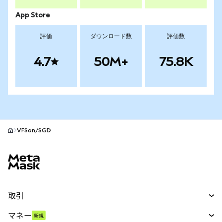
App Store
評価
ダウンロード数
評価数
4.7
50M+
75.8K
VFSon/SGD
MetaMaskサイトフッター
取引
スワップ
マネー
新規