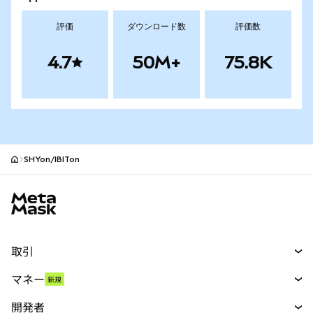
評価
ダウンロード数
評価数
4.7
50M+
75.8K
SHYon/IBITon
MetaMaskサイトフッター
取引
スワップ
マネー
新規
予測
新規
購入
開発者