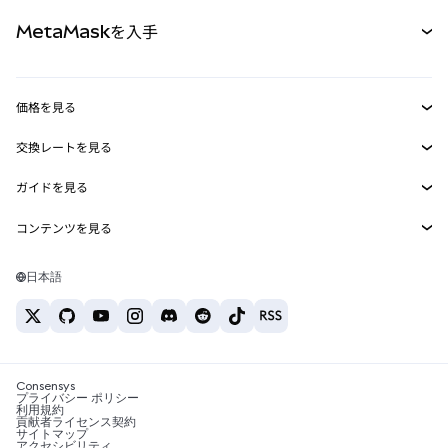
パーペチュアル
新規
カード
ドキュメントを表示
MetaMaskを入手
RWA
mUSD
新規
ダッシュボード
トランザクションシールド
収益化
Smart Accounts Kit
Agent Wallet
新規
価格を見る
埋め込みウォレット
Snaps
ビットコインの価格
交換レートを見る
MetaMask Connect
イーサリアムの価格
報酬
新規
BTC→USD
Solanaの価格
ガイドを見る
Snaps
セキュリティ
ETH→USD
BTCの購入
Shiba Inuの価格
USDT→INR
コンテンツを見る
Web3サービス
サポート
ETHの購入
Pepeの価格
ビットコインウォレット
BTC→USDT
SOLの購入
キャリア
Tetherの価格
Solanaウォレット
日本語
BTC→INR
PEPEの購入
お問い合わせ
USDCの価格
おすすめの暗号資産カード
ETH→USDT
USDTの購入
Chanlinkの価格
おすすめのモバイル暗号資産ウォレット
USDT→PHP
USDCの購入
Polymarketとは？
BTC→EUR
SHIBの購入
Consensys
税制関連ニュース
プライバシー ポリシー
利用規約
BNBの購入
貢献者ライセンス契約
暗号資産の購入方法は？
サイトマップ
アクセシビリティ