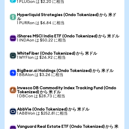
1 PLUGon は $2.20 に相当
Hyperliquid Strategies (Ondo Tokenized) から 米ド
ル
1 PURRon は $6.84 に相当
iShares MSCI India ETF (Ondo Tokenized) から 米ドル
1 INDAon は $50.22 に相当
WhiteFiber (Ondo Tokenized) から 米ドル
1 WYFIon は $26.92 に相当
BigBear.ai Holdings (Ondo Tokenized) から 米ドル
1 BBAIon は $3.26 に相当
Invesco DB Commodity Index Tracking Fund (Ondo
Tokenized) から 米ドル
1 DBCon は $28.73 に相当
AbbVie (Ondo Tokenized) から 米ドル
1 ABBVon は $252.81 に相当
Vanguard Real Estate ETF (Ondo Tokenized) から 米