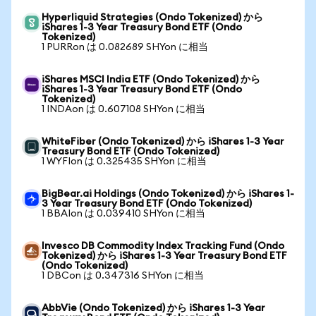
Hyperliquid Strategies (Ondo Tokenized) から
iShares 1-3 Year Treasury Bond ETF (Ondo
Tokenized)
1 PURRon は 0.082689 SHYon に相当
iShares MSCI India ETF (Ondo Tokenized) から
iShares 1-3 Year Treasury Bond ETF (Ondo
Tokenized)
1 INDAon は 0.607108 SHYon に相当
WhiteFiber (Ondo Tokenized) から iShares 1-3 Year
Treasury Bond ETF (Ondo Tokenized)
1 WYFIon は 0.325435 SHYon に相当
BigBear.ai Holdings (Ondo Tokenized) から iShares 1-
3 Year Treasury Bond ETF (Ondo Tokenized)
1 BBAIon は 0.039410 SHYon に相当
Invesco DB Commodity Index Tracking Fund (Ondo
Tokenized) から iShares 1-3 Year Treasury Bond ETF
(Ondo Tokenized)
1 DBCon は 0.347316 SHYon に相当
AbbVie (Ondo Tokenized) から iShares 1-3 Year