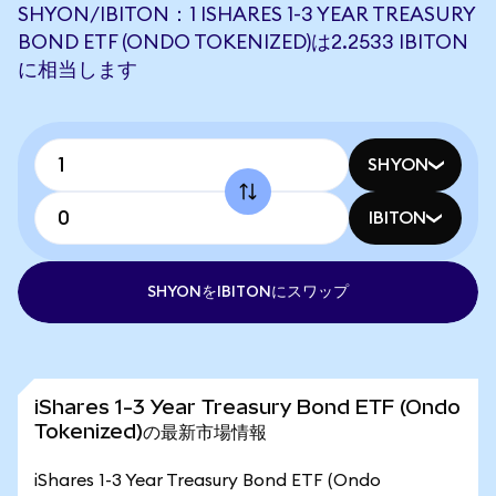
SHYON/IBITON：1 ISHARES 1-3 YEAR TREASURY
BOND ETF (ONDO TOKENIZED)は2.2533 IBITON
に相当します
SHYON
IBITON
SHYONをIBITONにスワップ
iShares 1-3 Year Treasury Bond ETF (Ondo
Tokenized)の最新市場情報
iShares 1-3 Year Treasury Bond ETF (Ondo