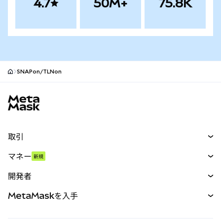
4.7
50M+
75.8K
SNAPon/TLNon
MetaMaskサイトフッター
取引
スワップ
マネー
新規
予測
新規
購入
開発者
パーペチュアル
新規
カード
ドキュメントを表示
MetaMaskを入手
RWA
mUSD
新規
ダッシュボード
トランザクションシールド
収益化