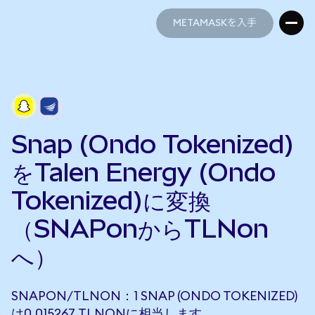
METAMASKを入手
METAMASKを入手
Snap (Ondo Tokenized)
をTalen Energy (Ondo
Tokenized)に変換
（SNAPonからTLNon
へ）
SNAPON/TLNON：1 SNAP (ONDO TOKENIZED)
は0.015267 TLNONに相当します