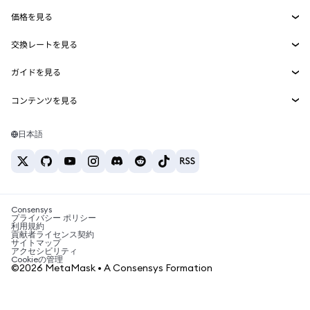
Smart Accounts Kit
Agent Wallet
新規
価格を見る
埋め込みウォレット
Snaps
ビットコインの価格
交換レートを見る
MetaMask Connect
イーサリアムの価格
報酬
新規
BTC→USD
Solanaの価格
ガイドを見る
Snaps
セキュリティ
ETH→USD
BTCの購入
Shiba Inuの価格
USDT→INR
コンテンツを見る
Web3サービス
サポート
ETHの購入
Pepeの価格
ビットコインウォレット
BTC→USDT
SOLの購入
キャリア
Tetherの価格
Solanaウォレット
日本語
BTC→INR
PEPEの購入
お問い合わせ
USDCの価格
おすすめの暗号資産カード
ETH→USDT
USDTの購入
Chanlinkの価格
おすすめのモバイル暗号資産ウォレット
USDT→PHP
USDCの購入
Polymarketとは？
BTC→EUR
SHIBの購入
Consensys
税制関連ニュース
プライバシー ポリシー
利用規約
BNBの購入
貢献者ライセンス契約
暗号資産の購入方法は？
サイトマップ
アクセシビリティ
ビットコインを売るには？
Cookieの管理
©2026 MetaMask • A Consensys Formation