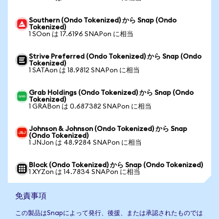
Southern (Ondo Tokenized) から Snap (Ondo
Tokenized)
1 SOon は 17.6196 SNAPon に相当
Strive Preferred (Ondo Tokenized) から Snap (Ondo
Tokenized)
1 SATAon は 18.9812 SNAPon に相当
Grab Holdings (Ondo Tokenized) から Snap (Ondo
Tokenized)
1 GRABon は 0.687382 SNAPon に相当
Johnson & Johnson (Ondo Tokenized) から Snap
(Ondo Tokenized)
1 JNJon は 48.9284 SNAPon に相当
Block (Ondo Tokenized) から Snap (Ondo Tokenized)
1 XYZon は 14.7834 SNAPon に相当
免責事項
この製品はSnapによって発行、後援、または承認されたものでは