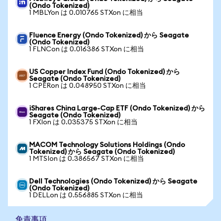
(Ondo Tokenized)
1 MBLYon は 0.010765 STXon に相当
Fluence Energy (Ondo Tokenized) から Seagate
(Ondo Tokenized)
1 FLNCon は 0.016386 STXon に相当
US Copper Index Fund (Ondo Tokenized) から
Seagate (Ondo Tokenized)
1 CPERon は 0.048950 STXon に相当
iShares China Large-Cap ETF (Ondo Tokenized) から
Seagate (Ondo Tokenized)
1 FXIon は 0.035375 STXon に相当
MACOM Technology Solutions Holdings (Ondo
Tokenized) から Seagate (Ondo Tokenized)
1 MTSIon は 0.386567 STXon に相当
Dell Technologies (Ondo Tokenized) から Seagate
(Ondo Tokenized)
1 DELLon は 0.556885 STXon に相当
免責事項