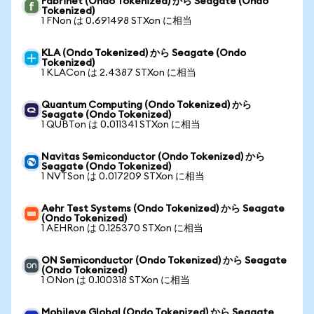
Fabrinet (Ondo Tokenized) から Seagate (Ondo
Tokenized)
1 FNon は 0.691498 STXon に相当
KLA (Ondo Tokenized) から Seagate (Ondo
Tokenized)
1 KLACon は 2.4387 STXon に相当
Quantum Computing (Ondo Tokenized) から
Seagate (Ondo Tokenized)
1 QUBTon は 0.011341 STXon に相当
Navitas Semiconductor (Ondo Tokenized) から
Seagate (Ondo Tokenized)
1 NVTSon は 0.017209 STXon に相当
Aehr Test Systems (Ondo Tokenized) から Seagate
(Ondo Tokenized)
1 AEHRon は 0.125370 STXon に相当
ON Semiconductor (Ondo Tokenized) から Seagate
(Ondo Tokenized)
1 ONon は 0.100318 STXon に相当
Mobileye Global (Ondo Tokenized) から Seagate