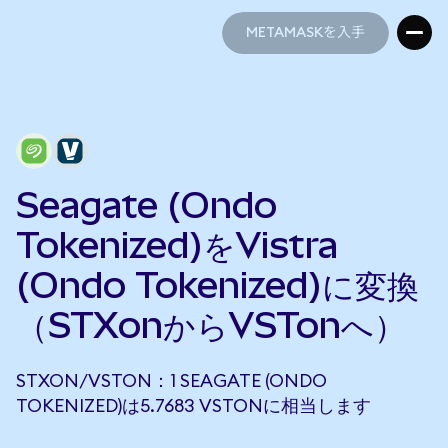
METAMASKを入手
METAMASKを入手
Seagate (Ondo
Tokenized)をVistra
(Ondo Tokenized)に変換
（STXonからVSTonへ）
STXON/VSTON：1 SEAGATE (ONDO
TOKENIZED)は5.7683 VSTONに相当します