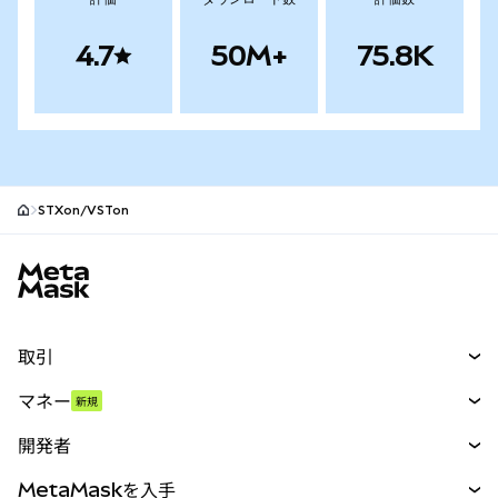
4.7
50M+
75.8K
STXon/VSTon
MetaMaskサイトフッター
取引
スワップ
マネー
新規
予測
新規
購入
開発者
パーペチュアル
新規
カード
ドキュメントを表示
MetaMaskを入手