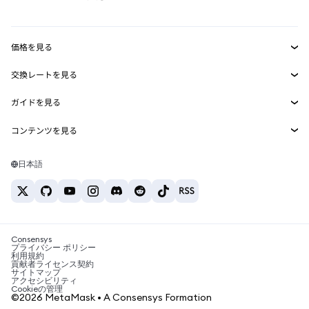
RWA
mUSD
新規
ダッシュボード
トランザクションシールド
収益化
Smart Accounts Kit
Agent Wallet
新規
価格を見る
埋め込みウォレット
Snaps
ビットコインの価格
交換レートを見る
MetaMask Connect
イーサリアムの価格
報酬
新規
BTC→USD
Solanaの価格
ガイドを見る
Snaps
セキュリティ
ETH→USD
BTCの購入
Shiba Inuの価格
USDT→INR
コンテンツを見る
Web3サービス
サポート
ETHの購入
Pepeの価格
ビットコインウォレット
BTC→USDT
SOLの購入
キャリア
Tetherの価格
Solanaウォレット
日本語
BTC→INR
PEPEの購入
お問い合わせ
USDCの価格
おすすめの暗号資産カード
ETH→USDT
USDTの購入
Chanlinkの価格
おすすめのモバイル暗号資産ウォレット
USDT→PHP
USDCの購入
Polymarketとは？
BTC→EUR
SHIBの購入
Consensys
税制関連ニュース
プライバシー ポリシー
利用規約
BNBの購入
貢献者ライセンス契約
暗号資産の購入方法は？
サイトマップ
アクセシビリティ
ビットコインを売るには？
Cookieの管理
©2026 MetaMask • A Consensys Formation